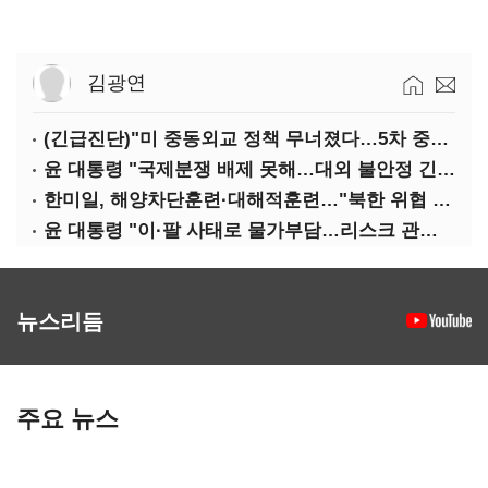
김광연
(긴급진단)"미 중동외교 정책 무너졌다…5차 중동전 가능성은 낮아"
윤 대통령 "국제분쟁 배제 못해…대외 불안정 긴밀대응"
한미일, 해양차단훈련·대해적훈련…"북한 위협 억제"
윤 대통령 "이·팔 사태로 물가부담…리스크 관리 만전 기해야"
뉴스리듬
주요 뉴스