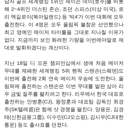
남자 골프 세계랭킹 1위인 제이슨 데이(호주)를 비롯
해 2~4위인 더스틴 존슨, 조던 스피스(이상 미국), 로
리 맥길로이(북아일랜드) 등 '빅4'가 이번 대회에 모두
출전한다. 이 4명은 모두 올림픽 불참은 선언했으나
최고 영예인 메이저 타이틀을 그대로 지나칠 이유가
없다. 지금까지 보인 화려한 기량을 이번에야말로 제
대로 발휘하겠다는 계산이다.
지난 18일 디 오픈 챔피언십에서 생애 처음 메이저
무대를 제패한 세계랭킹 5위 헨릭 스텐손(스웨덴)도
이번에 출전해 2회 연속 메이저 우승에 도전한다. 올
림픽에 출전하는 스텐손은 이번 무대를 발판 삼아 리
우 금빛 질주를 펼치려고 한다. 리우에서 한국 대표로
출전하는 안병훈(CJ), 왕정훈과 대표팀 감독인 최경
주(SK텔레콤)은 함께 샷 경쟁을 펼친다. 양용은, 김경
태(신한금융그룹), 이수민(CJ오쇼핑), 김시우(CJ대한
통운) 등도 출사표를 던졌다.