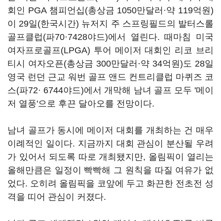
회인 PGA 챔피언십(총상금 1050만달러·약 119억원)
이 29일(한국시간) 뉴저지 주 스프링필드의 발터스롤
골프클럽(파70·7428야드)에서 열린다. 때마침 미국
여자프로골프(LPGA) 투어 메이저 대회인 리코 브리
티시 여자오픈(총상금 300만달러·약 34억원)도 28일
영국 런던 근교 워번 골프 앤드 컨트리클럽 마퀴즈 코
스(파72· 6744야드)에서 개막해 남녀 골프 모두 '메이
저 열풍'으로 후끈 달아오를 전망이다.
남녀 골프가 동시에 메이저 대회를 개최하는 건 매우
이례적인 일이다. 지금까지 대회 관심이 분산될 우려
가 있어서 되도록 따로 개최됐지만, 올림픽이 열리는
올해만큼은 일정이 빡빡해 그 원칙을 따질 여유가 없
었다. 오히려 올림픽을 코앞에 두고 화끈한 전초전 성
격을 띠어 관심이 커졌다.