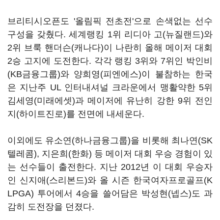
브리티시오픈도 '올림픽 전초전'으로 손색없는 선수
구성을 갖췄다. 세계랭킹 1위 리디아 고(뉴질랜드)와
2위 브룩 핸더슨(캐나다)이 나란히 올해 메이저 대회
2승 고지에 도전한다. 각각 랭킹 3위와 7위인 박인비
(KB금융그룹)와 양희영(피엔에스)이 불참하는 한국
은 지난주 UL 인터내셔널 크라운에서 맹활약한 5위
김세영(미래에셋)과 메이저에 유난히 강한 9위 전인
지(하이트진로)를 전면에 내세운다.
이외에도 유소연(하나금융그룹)을 비롯해 최나연(SK
텔레콤), 지은희(한화) 등 메이저 대회 우승 경험이 있
는 선수들이 출전한다. 지난 2012년 이 대회 우승자
인 신지애(스리본드)와 올 시즌 한국여자프로골프(K
LPGA) 투어에서 4승을 쓸어담은 박성현(넵스)도 과
감히 도전장을 던졌다.