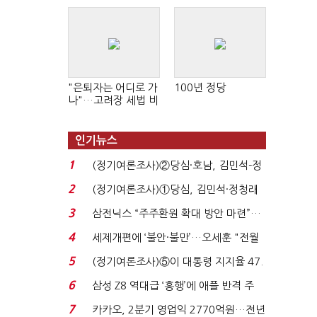
"은퇴자는 어디로 가
100년 정당
나"…고려장 세법 비
판 확산
인기뉴스
1
(정기여론조사)②당심·호남, 김민석-정
청래 '초접전'...
2
(정기여론조사)①당심, 김민석·정청래
'초접전'…대통령 ...
3
삼전닉스 “주주환원 확대 방안 마련”…
로이터에 성명...
4
세제개편에 ‘불안·불만’…오세훈 "전월
세 구하기 더 ...
5
(정기여론조사)⑤이 대통령 지지율 47.
7%…일주일 만에 ...
6
삼성 Z8 역대급 ‘흥행’에 애플 반격 주
목…9월 ‘폴...
7
카카오, 2분기 영업익 2770억원…전년