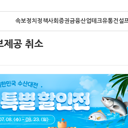
속보
정치
정책
사회
증권
금융
산업
테크
유통
건설
보제공 취소