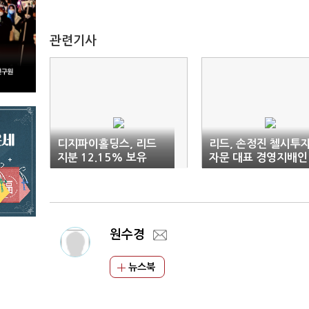
관련기사
디지파이홀딩스, 리드
리드, 손정진 첼시투
지분 12.15% 보유
자문 대표 경영지배인
선임
원수경
뉴스북