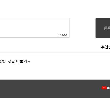
0
/
300
추천
0/0
댓글 더보기