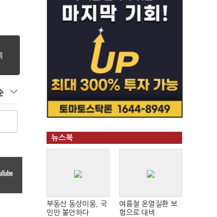
순
뉴스북
부동산 동상이몽, 국
여름철 온열질환 보
민만 불안하다
험으로 대비