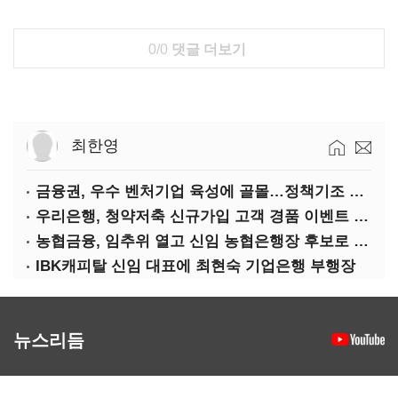
0/0
댓글 더보기
최한영
금융권, 우수 벤처기업 육성에 골몰…정책기조 부응·기술력 확보 차원
우리은행, 청약저축 신규가입 고객 경품 이벤트 실시
농협금융, 임추위 열고 신임 농협은행장 후보로 손병환 추천
IBK캐피탈 신임 대표에 최현숙 기업은행 부행장
뉴스리듬