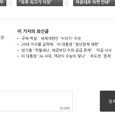
정부
"유류 최고가 지정"
마음대로 하면 안돼"
이 기자의 최신글
쓰겠
규제 역설…세제개편안 '누더기' 수순
20대 지지율 급락에…이 대통령 "청년정책 재편"
성기홍 "전월세난, 세금보단 수요·공급 문제"…닥공 시사
이 대통령 "AI 시대, 객관식 수능이 맞나"…속도전 '경계'
0
/
300