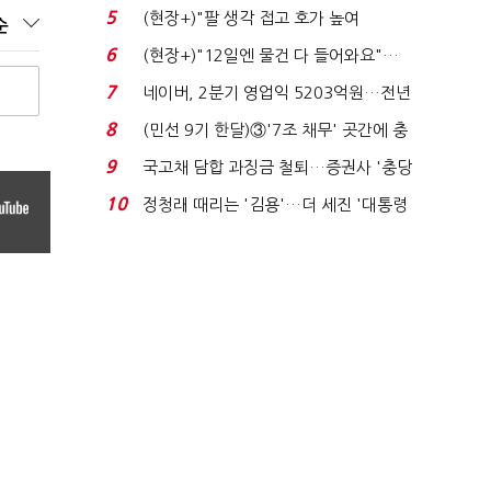
처분' 기준은 ...
5
(현장+)"팔 생각 접고 호가 높여
순
요"…'덜 똘똘한 한 채' 20...
6
(현장+)"12일엔 물건 다 들어와요"…
빈 매대 채우며 문 연 ...
7
네이버, 2분기 영업익 5203억원…전년
비 0.2% 감소...
8
(민선 9기 한달)③'7조 채무' 곳간에 충
격…추미애, 20년...
9
국고채 담합 과징금 철퇴…증권사 '충당
금 폭탄' 우려...
10
정청래 때리는 '김용'…더 세진 '대통령
최측근' 입...