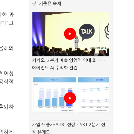
분' 기준은 숙제
위한 과
닌다"고
'올해의
카카오, 2분기 매출·영업익 역대 최대…
에이전트 AI 수익화 관건
세계여성
 공식적
 후퇴하
가입자 증가·AIDC 성장…SKT 2분기 성
존엄하게
장 본궤도