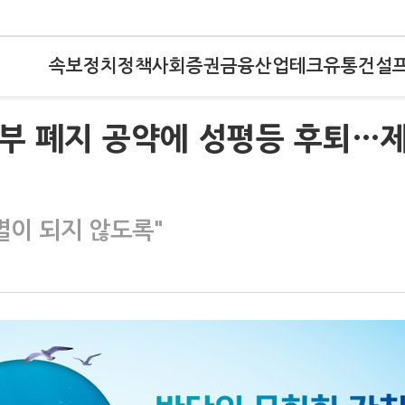
속보
정치
정책
사회
증권
금융
산업
테크
유통
건설
가부 폐지 공약에 성평등 후퇴…
별이 되지 않도록"