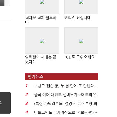
집다운 집이 필요하
편의점 전성시대
다
영화관의 시대는 끝
"CD로 구워오세요"
났다?
인기뉴스
1
구광모-젠슨 황, 두 달 만에 또 만난다…
로봇·AI 등 논...
2
중국 이어 대만도 설비투자…메모리 ‘삼
국전쟁’
3
(특징주)윙입푸드, 경영진 주가 부양 의
지에 상한가...
4
비트코인도 국가자산으로…'보관·평가·