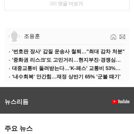
0/0
댓글 더보기
조용훈
'번호판 장사' 갑질 운송사 철퇴…"최대 감차 처분"
'중화권 리스크'도 고민거리…현지부진·경쟁심화·양안냉각
대중교통비 돌려받는다…'K-패스' 교통비 53%까지 환급
'내수회복' 안간힘…재정 상반기 65% '군불 때기'
뉴스리듬
주요 뉴스