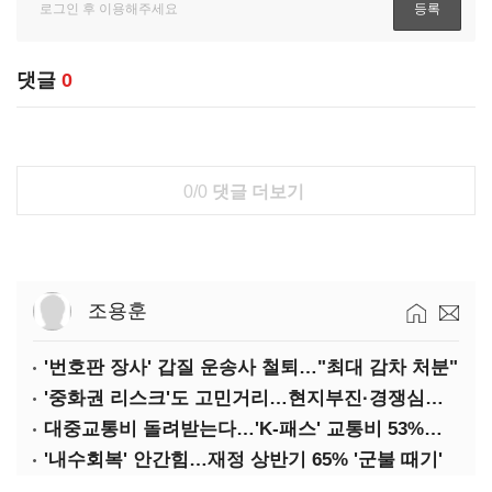
댓글
0
0/0
댓글 더보기
조용훈
'번호판 장사' 갑질 운송사 철퇴…"최대 감차 처분"
'중화권 리스크'도 고민거리…현지부진·경쟁심화·양안냉각
대중교통비 돌려받는다…'K-패스' 교통비 53%까지 환급
'내수회복' 안간힘…재정 상반기 65% '군불 때기'