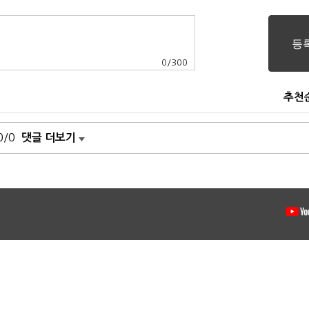
0
/
300
추천
0/0
댓글 더보기