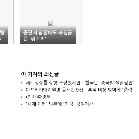
성탈
골판지 담합에도 과징금
담
은 '쥐꼬리'
이 기자의 최신글
세계성장률 상향 조정했지만…한국은 '중국발 살얼음판'
아프리카돼지열병 올해만 9건…추석 비상 방역에 '총력'
(인사)환경부
'세제 개편' 낙관에 '기금' 궁여지책