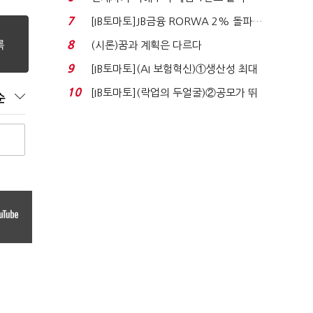
누적 피해자 4만2...
7
[IB토마토]JB금융 RORWA 2% 돌파…
실적 견인은 은행 ...
8
(시론)꿈과 계획은 다르다
9
[IB토마토](AI 보험혁신)①생산성 최대
80% 개선…현실...
10
[IB토마토](락업의 두얼굴)②공모가 뛰
순
자 첫날 매도…FI ...