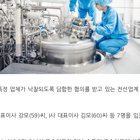
특정 업체가 낙찰되도록 담합한 혐의를 받고 있는 전선업계
이사 강모(59)씨, I사 대표이사 김모(60)씨 등 7명을 