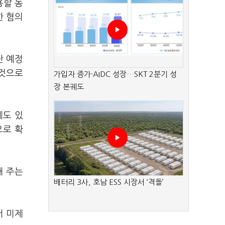
용할 동
한 혐의
단 예정
 것으로
가입자 증가·AIDC 성장…SKT 2분기 성
장 본궤도
체도 있
으로 확
해 주는
배터리 3사, 호남 ESS 시장서 ‘격돌’
서 미제