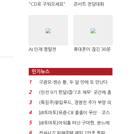
"CD로 구워오세요"
콘서트 전당대회
AI 인재 쟁탈전
휴대폰이 끊긴 30분
인기뉴스
1
구광모-젠슨 황, 두 달 만에 또 만난다…
로봇·AI 등 논...
2
(민선 9기 한달)③'7조 채무' 곳간에 충
격…추미애, 20년...
3
(특징주)윙입푸드, 경영진 주가 부양 의
지에 상한가...
4
[IB토마토]유증·CB 줄줄이 무산…코스
닥 벌점 급증에 ...
5
[IB토마토]아워홈 떠난 구미현, 본느에
340억 베팅…가...
6
전세사기 피해주택 매입 1만호 돌파…