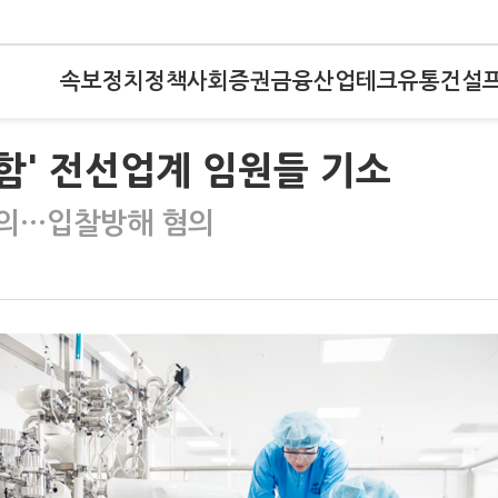
속보
정치
정책
사회
증권
금융
산업
테크
유통
건설
담함' 전선업계 임원들 기소
합의…입찰방해 혐의