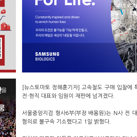
[뉴스토마토 정해훈기자] 고속철도 구매 입찰에 
전·현직 대표와 임원이 재판에 넘겨졌다.
서울중앙지검 형사6부(부장 배용원)는 N사 전 대표
혐의로 불구속 기소했다고 1일 밝혔다.