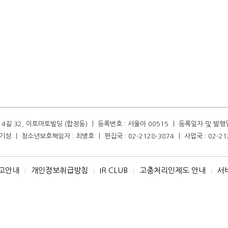
길 32, 이토마토빌딩 (합정동) ㅣ 등록번호 : 서울아 00515 ㅣ 등록일자 및 발행일자 :
성 ㅣ 청소년보호책임자 : 최병호 ㅣ 편집국 : 02-2128-3874 ㅣ 사업국 : 02-21
고안내
개인정보취급방침
IR CLUB
고충처리인제도 안내
서
I
I
I
I