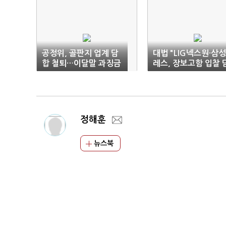
공정위, 골판지 업계 담
대법 "LIG넥스원·삼
합 철퇴…이달말 과징금
레스, 장보고함 입찰 
부과
합 과징금 정당"
정해훈
뉴스북