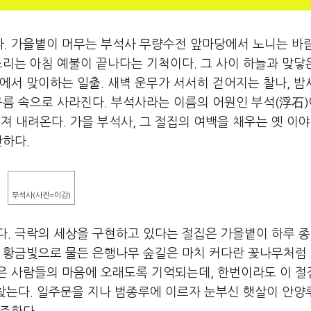
. 가을볕이 머무는 부석사 무량수전 앞마당에서 노니는 바
소리는 아침 예불이 끝나다는 기척이다. 그 사이 하늘과 맞닿
에서 맞이하는 일출. 새벽 운무가 서서히 걷어지는 찰나, 밤
구름 속으로 사라진다. 부석사라는 이름의 어원인 부석(浮石
 내려온다. 가을 부석사, 그 절집의 여백을 채우는 옛 이
안하다.
부석사(사진=이강)
. 극락의 세상을 구현하고 있다는 절집은 가을볕이 하루 종
니 황금빛으로 물든 은행나무 숲길은 마치 커다란 꽃나무처럼
은 사람들의 마음에 오래도록 기억되는데, 한번이라도 이 절
 찾는다. 일주문을 지나 범종루에 이르자 눈부신 햇살이 안양