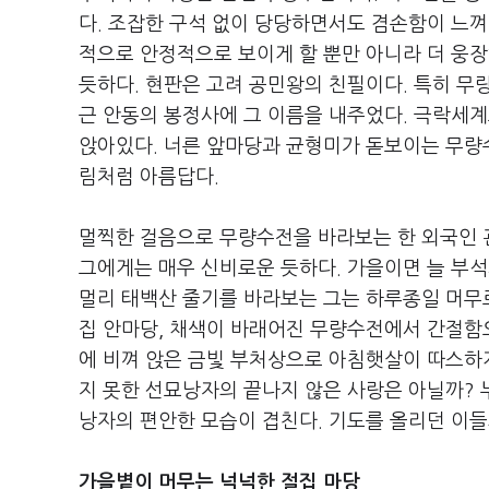
다. 조잡한 구석 없이 당당하면서도 겸손함이 느껴
적으로 안정적으로 보이게 할 뿐만 아니라 더 웅장
듯하다. 현판은 고려 공민왕의 친필이다. 특히 무
근 안동의 봉정사에 그 이름을 내주었다. 극락세
앉아있다. 너른 앞마당과 균형미가 돋보이는 무량수
림처럼 아름답다.
멀찍한 걸음으로 무량수전을 바라보는 한 외국인 
그에게는 매우 신비로운 듯하다. 가을이면 늘 부석
멀리 태백산 줄기를 바라보는 그는 하루종일 머무르
집 안마당, 채색이 바래어진 무량수전에서 간절함으
에 비껴 앉은 금빛 부처상으로 아침햇살이 따스하
지 못한 선묘낭자의 끝나지 않은 사랑은 아닐까?
낭자의 편안한 모습이 겹친다. 기도를 올리던 이들
가을볕이 머무는 넉넉한 절집 마당