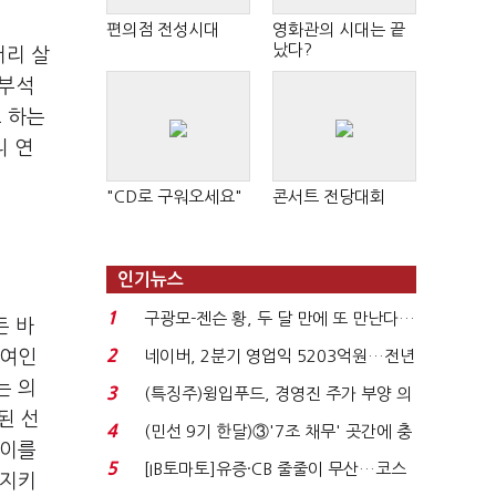
편의점 전성시대
영화관의 시대는 끝
났다?
저리 살
 부석
고 하는
니 연
"CD로 구워오세요"
콘서트 전당대회
인기뉴스
1
구광모-젠슨 황, 두 달 만에 또 만난다…
든 바
로봇·AI 등 논...
2
국여인
네이버, 2분기 영업익 5203억원…전년
비 0.2% 감소...
는 의
3
(특징주)윙입푸드, 경영진 주가 부양 의
된 선
지에 상한가...
4
(민선 9기 한달)③'7조 채무' 곳간에 충
 이를
격…추미애, 20년...
5
[IB토마토]유증·CB 줄줄이 무산…코스
 지키