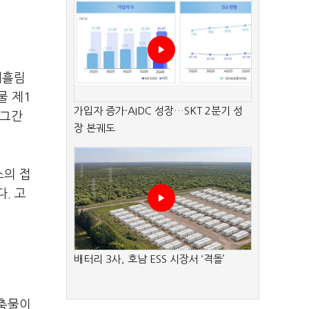
배흘림
물 제1
가입자 증가·AIDC 성장…SKT 2분기 성
 그간
장 본궤도
소의 접
. 고
배터리 3사, 호남 ESS 시장서 ‘격돌’
건축물이