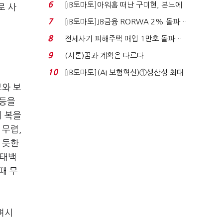
닥 벌점 급증에 ...
6
[IB토마토]아워홈 떠난 구미현, 본느에
로 사
340억 베팅…가...
7
[IB토마토]JB금융 RORWA 2% 돌파…
실적 견인은 은행 ...
8
전세사기 피해주택 매입 1만호 돌파…
누적 피해자 4만2...
9
(시론)꿈과 계획은 다르다
10
[IB토마토](AI 보험혁신)①생산성 최대
80% 개선…현실...
보와 보
석등을
며 복을
 무렵,
 듯한
 태백
때 무
며시