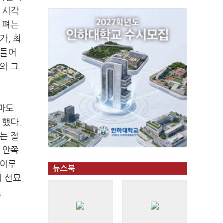
 시각
 펴는
가, 최
 들어
의 그
마도
 했다.
는 절
 안쪽
 이루
뉴스북
에 선묘
.