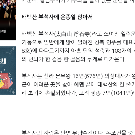
채운다. 황금부처가 가부좌를 틀어 앉는 순간을 마
태백산 부석사에 온종일 앉아서
태백산 부석사(太白山 浮石寺)라고 쓰여진 일주문
기둥으로 일반에게 많이 알려진 경북 영주를 대표
8호)에 다다르기까지 아홉 단의 석축과 108개의
의 번뇌가 한 걸음 한 걸음의 무게로 다가온다.
부석사는 신라 문무왕 16년(676년) 의상대사가
근이 어려운 곳을 찾아 헤맨 끝에 태백산의 한 줄기
려 초기에 손실되었다가, 고려 정종 7년(1041년
부석사의 자랑은 단연 무량수전이다. 목조건물 중