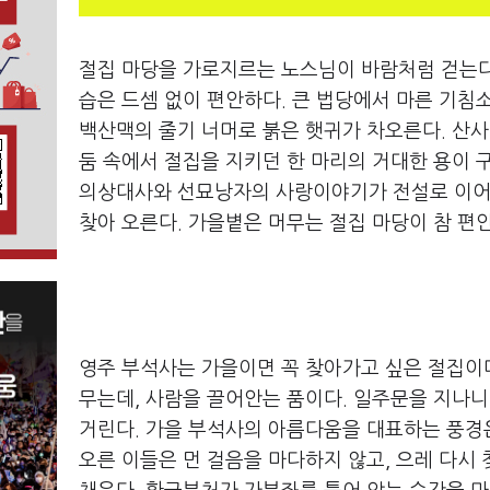
절집 마당을 가로지르는 노스님이 바람처럼 걷는다
습은 드셈 없이 편안하다. 큰 법당에서 마른 기침
백산맥의 줄기 너머로 붉은 햇귀가 차오른다. 산사
둠 속에서 절집을 지키던 한 마리의 거대한 용이 
의상대사와 선묘낭자의 사랑이야기가 전설로 이어져
찾아 오른다. 가을볕은 머무는 절집 마당이 참 편
영주 부석사는 가을이면 꼭 찾아가고 싶은 절집이다
무는데, 사람을 끌어안는 품이다. 일주문을 지나
거린다. 가을 부석사의 아름다움을 대표하는 풍경
오른 이들은 먼 걸음을 마다하지 않고, 으레 다시