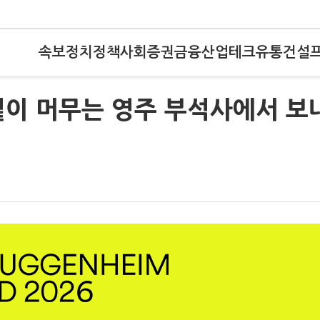
속보
정치
정책
사회
증권
금융
산업
테크
유통
건설
볕이 머무는 영주 부석사에서 보