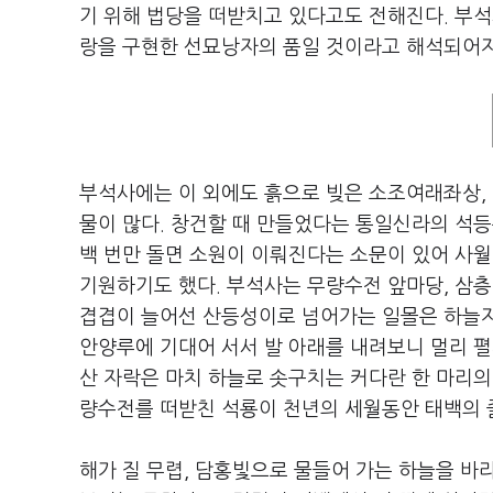
기 위해 법당을 떠받치고 있다고도 전해진다. 부
랑을 구현한 선묘낭자의 품일 것이라고 해석되어지
부석사에는 이 외에도 흙으로 빚은 소조여래좌상, 
물이 많다. 창건할 때 만들었다는 통일신라의 석등
백 번만 돌면 소원이 이뤄진다는 소문이 있어 사월
기원하기도 했다. 부석사는 무량수전 앞마당, 삼층
겹겹이 늘어선 산등성이로 넘어가는 일몰은 하늘자락
안양루에 기대어 서서 발 아래를 내려보니 멀리 
산 자락은 마치 하늘로 솟구치는 커다란 한 마리의
량수전를 떠받친 석룡이 천년의 세월동안 태백의 
해가 질 무렵, 담홍빛으로 물들어 가는 하늘을 바