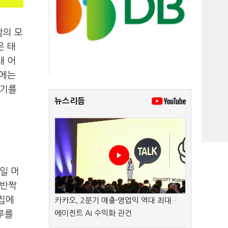
람의 모
은 태
새 어
)에는
야기를
뉴스리듬
일 머
 반짝
집에
카카오, 2분기 매출·영업익 역대 최대…
에이전트 AI 수익화 관건
루를