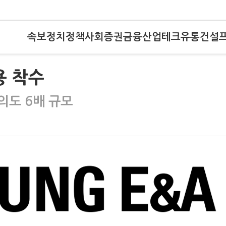
속보
정치
정책
사회
증권
금융
산업
테크
유통
건설
용 착수
의도 6배 규모