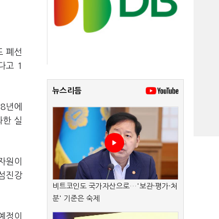
도 폐선
다고 1
뉴스리듬
18년에
과한 실
광자원이
 섬진강
비트코인도 국가자산으로…'보관·평가·처
분' 기준은 숙제
 예정이