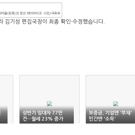
차마을(왼쪽)과 정선 레이바이크. 사진/국토부
라 김기성 편집국장이 최종 확인·수정했습니다.
건
상반기 임대차 77만
보증금, 기업엔 '부채'
건…월세 23% 증가
민간엔 '소득'