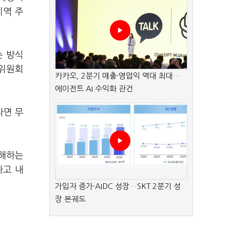
지역 주
는 방식
의위원회
카카오, 2분기 매출·영업익 역대 최대…
에이전트 AI 수익화 관건
다면 무
저해하는
라고 내
가입자 증가·AIDC 성장…SKT 2분기 성
장 본궤도