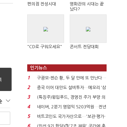
편의점 전성시대
영화관의 시대는 끝
났다?
"CD로 구워오세요"
콘서트 전당대회
인기뉴스
1
구광모-젠슨 황, 두 달 만에 또 만난다…
로봇·AI 등 논...
2
중국 이어 대만도 설비투자…메모리 ‘삼
국전쟁’
3
(특징주)윙입푸드, 경영진 주가 부양 의
순
지에 상한가...
4
네이버, 2분기 영업익 5203억원…전년
비 0.2% 감소...
5
비트코인도 국가자산으로…'보관·평가·
처분' 기준은 ...
6
(민선 9기 한달)③'7조 채무' 곳간에 충