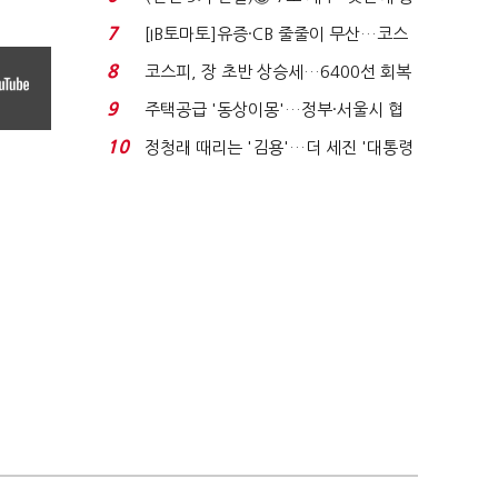
격…추미애, 20년...
7
[IB토마토]유증·CB 줄줄이 무산…코스
닥 벌점 급증에 ...
8
코스피, 장 초반 상승세…6400선 회복
시도
9
주택공급 '동상이몽'…정부·서울시 협
력 없으면 '공수표'...
10
정청래 때리는 '김용'…더 세진 '대통령
최측근' 입...