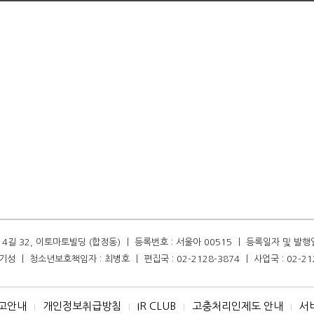
길 32, 이토마토빌딩 (합정동) ㅣ 등록번호 : 서울아 00515 ㅣ 등록일자 및 발행일자 :
성 ㅣ 청소년보호책임자 : 최병호 ㅣ 편집국 : 02-2128-3874 ㅣ 사업국 : 02-21
고안내
개인정보취급방침
IR CLUB
고충처리인제도 안내
서
I
I
I
I