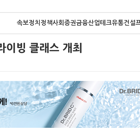
속보
정치
정책
사회
증권
금융
산업
테크
유통
건설
드라이빙 클래스 개최