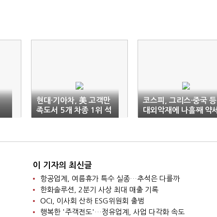
현대·기아차, 美 고객만
코스피, 그리스·중국 등
족도서 5개 차종 1위 석
대외악재에 나흘째 약
권
이 기자의 최신글
항공업계, 여름휴가 특수 실종…추석은 다를까
한화솔루션, 2분기 사상 최대 매출 기록
OCI, 이사회 산하 ESG위원회 출범
행복한 '주객전도'…정유업계, 사업 다각화 속도