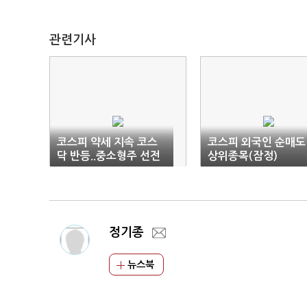
관련기사
코스피 약세 지속 코스
코스피 외국인 순매도
닥 반등..중소형주 선전
상위종목(잠정)
정기종
뉴스북