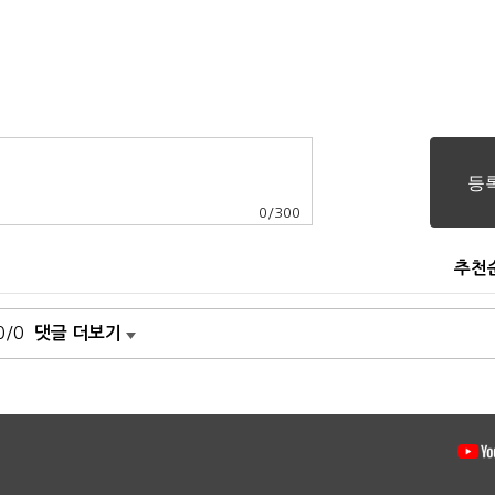
0
/
300
추천
0/0
댓글 더보기