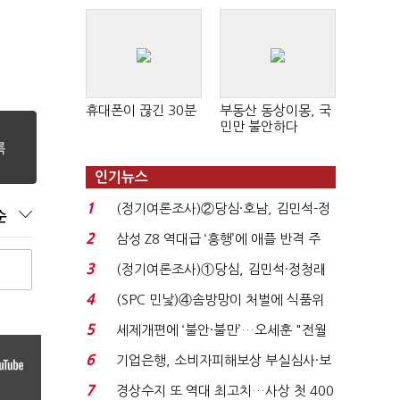
휴대폰이 끊긴 30분
부동산 동상이몽, 국
민만 불안하다
인기뉴스
1
(정기여론조사)②당심·호남, 김민석-정
순
청래 '초접전'...
2
삼성 Z8 역대급 ‘흥행’에 애플 반격 주
목…9월 ‘폴...
3
(정기여론조사)①당심, 김민석·정청래
'초접전'…대통령 ...
4
(SPC 민낯)④솜방망이 처벌에 식품위
생법 위반 반복...
5
세제개편에 ‘불안·불만’…오세훈 "전월
세 구하기 더 ...
6
기업은행, 소비자피해보상 부실심사·보
이스피싱 공시 ...
7
경상수지 또 역대 최고치…사상 첫 400