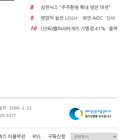
억달러에 '3% 성...
8
삼전닉스 “주주환원 확대 방안 마련”…
로이터에 성명...
9
영업익 늘린 LGU+…보안·AIDC '신사
업 드라이브'...
10
(단독)⑩파리바게뜨 가맹점 41% '용역
제빵기사 없어'…고...
 2008. 2. 22
28-3377
비스 이용약관
RSS
구독신청
I
I