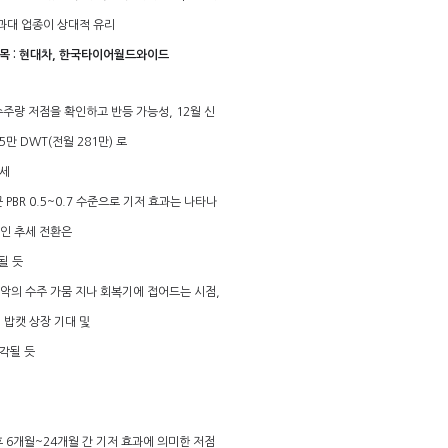
과대 업종이 상대적 유리
K 종목 : 현대차, 한국타이어월드와이드
수주량 저점을 확인하고 반등 가능성, 12월 신
5만 DWT(전월 281만) 로
세
균 PBR 0.5~0.7 수준으로 기저 효과는 나타나
적인 추세 전환은
될 듯
최악의 수주 가뭄 지나 회복기에 접어드는 시점,
밥캣 상장 기대 및
각될 듯
후 6개월~24개월 간 기저 효과에 의미한 저점