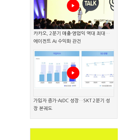
카카오, 2분기 매출·영업익 역대 최대…
에이전트 AI 수익화 관건
가입자 증가·AIDC 성장…SKT 2분기 성
장 본궤도