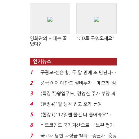
영화관의 시대는 끝
"CD로 구워오세요"
났다?
인기뉴스
1
구광모-젠슨 황, 두 달 만에 또 만난다…
로봇·AI 등 논...
2
중국 이어 대만도 설비투자…메모리 ‘삼
국전쟁’
3
(특징주)윙입푸드, 경영진 주가 부양 의
지에 상한가...
4
(현장+)"팔 생각 접고 호가 높여
요"…'덜 똘똘한 한 채' 20...
5
(현장+)"12일엔 물건 다 들어와요"…
빈 매대 채우며 문 연 ...
6
비트코인도 국가자산으로…'보관·평가·
처분' 기준은 ...
7
국고채 담합 과징금 철퇴…증권사 '충당