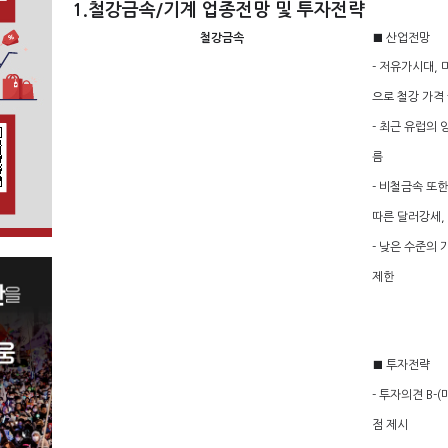
1.철강금속/기계 업종전망 및 투자전략
철강금속
■ 산업전망
- 저유가시대,
으로 철강 가격
- 최근 유럽의
름
- 비철금속 또
따른 달러강세,
- 낮은 수준의
제한
■ 투자전략
- 투자의견 B-
점 제시