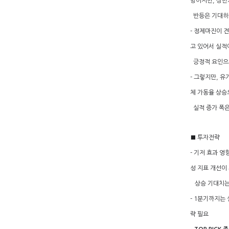
망이지만, 상반
반등은 기대하
- 정제마진이 
고 있어서 실적
긍정적 요인으
- 그렇지만, 
체 가동율 상승
실적 증가 폭은
■ 투자전략
- 기저 효과 
성 지표 개선이
상승 기대치는
- 1분기까지는
략 필요