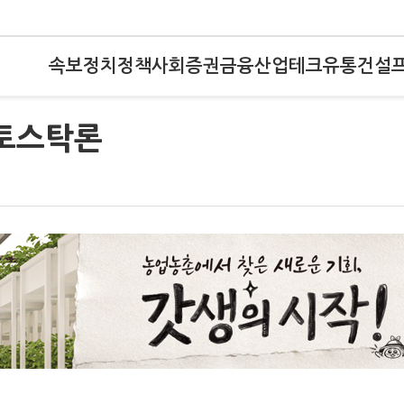
속보
정치
정책
사회
증권
금융
산업
테크
유통
건설
토스탁론