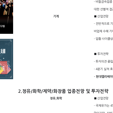
- 비철금속업종
대한 선별적 접
기계
■ 산업전망
- 전반적으로 
비업체 수혜 기
- 업황 사이클
■ 투자전략
- 투자의견 중립 
- 4분기 실적
- 현대엘리베이
2.정유/화학/제약/화장품 업종전망 및 투자전략
정유,화학
■ 산업전망
- 국제유가는 