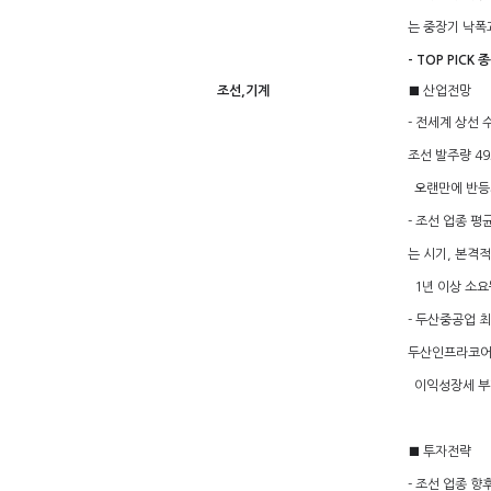
는 중장기 낙폭
- TOP PIC
조선,기계
■ 산업전망
- 전세계 상선 
조선 발주량 49
오랜만에 반등
- 조선 업종 평
는 시기, 본격
1년 이상 소요
- 두산중공업 
두산인프라코어 
이익성장세 부
■ 투자전략
- 조선 업종 향