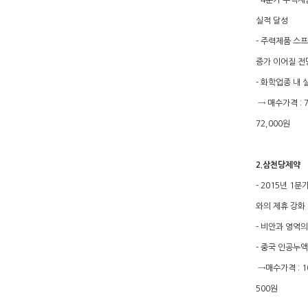
- 4분기 주력제
실적 달성
- 주력제품 스
증가 이어질 전
- 화학업종 내
→ 매수가격 : 7
72,000원
2.삼천당제약
- 2015년 1
와의 제휴 강화
- 비안과 영역
- 중국 인공누
→매수가격 : 10
500원