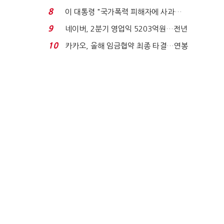
금 폭탄' 우려...
8
이 대통령 "국가폭력 피해자에 사과…
적극적 조사로 진...
9
네이버, 2분기 영업익 5203억원…전년
비 0.2% 감소...
10
카카오, 올해 임금협약 최종 타결…연봉
6.3% 인상·격려...