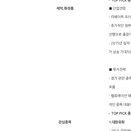
- TOP PICK 
제약,화장품
■ 산업전망
- 리베이트 조
- 추가적인 정
진행으로 중장기
- 2015년 
가 상승 기대치
■ 투자전략
- 경기 관련 
흐름
- 밸류에이션 
적인 종목 대응
- TOP PICK
관심종목
1.대한유화