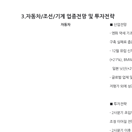
3.자동차/조선/기계 업종전망 및 투자전략
자동차
■ 산업전망
- 엔화 약세 
구축 실패로 좁
- 12월 유럽 
(+21%), BM
일본 닛산(+2
- 글로벌 업체 
저평가 외에 성
■ 투자전략
- 2사분기 초
조정 이어질 전
- 2사분기 이후