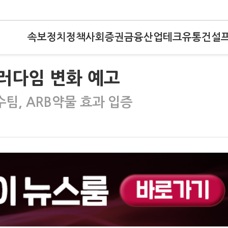
속보
정치
정책
사회
증권
금융
산업
테크
유통
건설
패러다임 변화 예고
팀, ARB약물 효과 입증