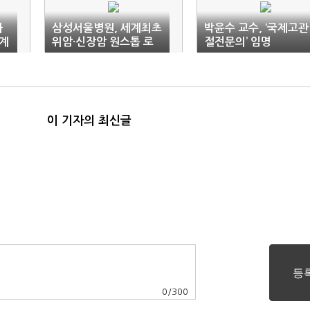
와
삼성서울병원, 세계최초
박윤수 교수, ‘국제고관
계
위암·신장암 원스톱 로
절전문의’ 임명
봇수술 성공
이 기자의 최신글
0
/
300