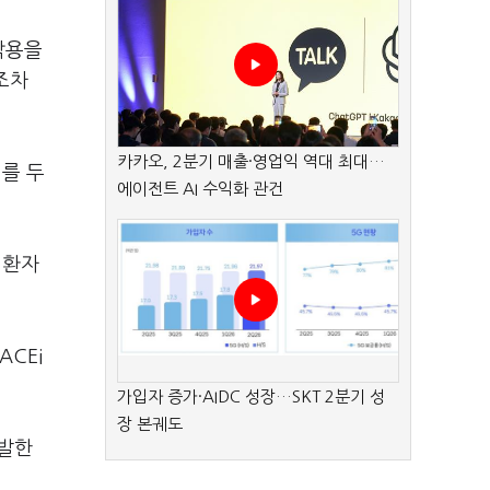
작용을
조차
카카오, 2분기 매출·영업익 역대 최대…
를 두
에이전트 AI 수익화 관건
 환자
ACEi
가입자 증가·AIDC 성장…SKT 2분기 성
장 본궤도
재발한