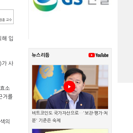
정훈 교수
의해 입
뉴스리듬
)가 사
환효소
 근거를
비트코인도 국가자산으로…'보관·평가·처
분' 기준은 숙제
경색의