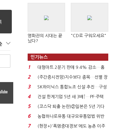
영화관의 시대는 끝
"CD로 구워오세요"
났다?
순
인기뉴스
1
대형마트 2분기 판매 9.4% 감소…홈
플러스 사태 여파...
2
(주간증시전망)지수보다 종목…선별 장
세 이어진다...
3
SK하이닉스 통합노조 신설 추진…구성
원 간 성과급 불...
4
건설 한계기업 5년 새 3배↑…PF·주택
침체에 재무 ...
5
(코스닥 퇴출 논란)②일본은 5년 기다
려주는데 우리는 ...
6
농협하나로유통 대규모유통업법 위반
적발…공정위, 과...
7
(현장+)'폭염중대경보'에도 농촌 이주