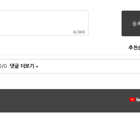
0
/
300
추천
0/0
댓글 더보기