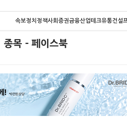
속보
정치
정책
사회
증권
금융
산업
테크
유통
건설
 종목 - 페이스북