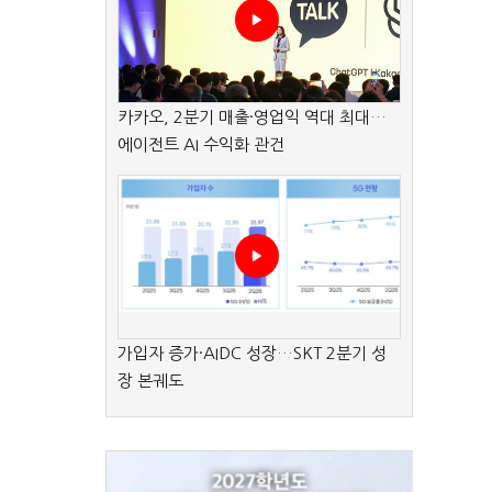
카카오, 2분기 매출·영업익 역대 최대…
에이전트 AI 수익화 관건
가입자 증가·AIDC 성장…SKT 2분기 성
장 본궤도