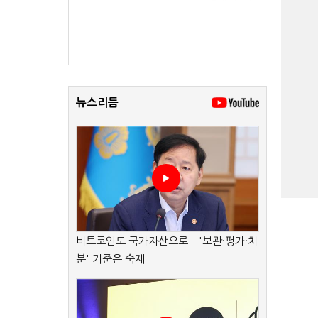
뉴스리듬
비트코인도 국가자산으로…'보관·평가·처
분' 기준은 숙제