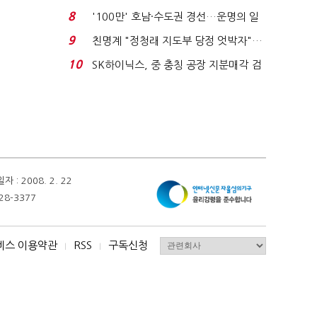
노동자는 강행군…'야...
8
'100만' 호남·수도권 경선…운명의 일
주일
9
친명계 "정청래 지도부 당정 엇박자"…
친청계 "신천지 오...
10
SK하이닉스, 중 충칭 공장 지분매각 검
토?…“확정된 바...
 2008. 2. 22
28-3377
비스 이용약관
RSS
구독신청
I
I