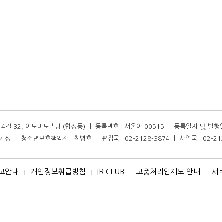
길 32, 이토마토빌딩 (합정동) ㅣ 등록번호 : 서울아 00515 ㅣ 등록일자 및 발행일자 :
성 ㅣ 청소년보호책임자 : 최병호 ㅣ 편집국 : 02-2128-3874 ㅣ 사업국 : 02-21
고안내
개인정보취급방침
IR CLUB
고충처리인제도 안내
서
I
I
I
I