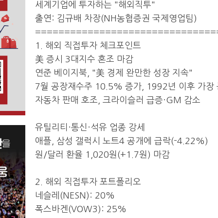
세계기업에 투자하는 "해외직투"
출연: 김규배 차장(NH농협증권 국제영업팀)
===============================
1. 해외 직접투자 체크포인트
美 증시 3대지수 혼조 마감
연준 베이지북, "美 경제 완만한 성장 지속"
7월 공장재수주 10.5% 증가, 1992년 이후 가장
자동차 판매 호조, 크라이슬러 급증·GM 감소
유틸리티·통신·석유 업종 강세
애플, 삼성 갤럭시 노트4 공개에 급락(-4.22%)
원/달러 환율 1,020원(+1.7원) 마감
2. 해외 직접투자 포트폴리오
네슬레(NESN): 20%
폭스바겐(VOW3): 25%