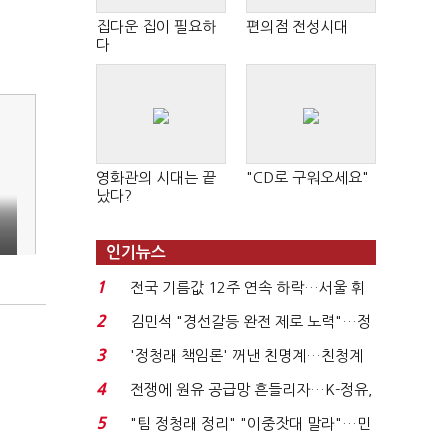
집다운 집이 필요하
편의점 전성시대
다
영화관의 시대는 끝
"CD로 구워오세요"
났다?
인기뉴스
1
전국 기름값 12주 연속 하락…서울 휘
발윳값 1909원...
2
김민석 "경선갈등 완전 제로 노력"…정
청래 "반명 공세 사...
3
'정청래 책임론' 꺼낸 친명계…친청계
는 추가투표 때리기...
4
전쟁에 원유 공급망 흔들리자…K-정유,
에너지안보 핵심...
5
"팀 정청래 정리" "이중잣대 말라"…민