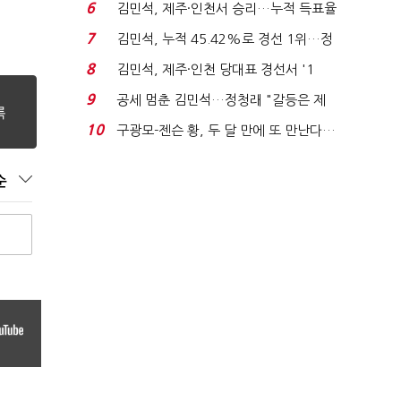
주 최고위원 계파 다...
6
김민석, 제주·인천서 승리…누적 득표율
'1위 탈환'(종합)...
7
김민석, 누적 45.42%로 경선 1위…정
청래와 격차 0.86%p(...
8
김민석, 제주·인천 당대표 경선서 '1
위'(1보)...
9
공세 멈춘 김민석…정청래 "갈등은 제
가 수습"
10
구광모-젠슨 황, 두 달 만에 또 만난다…
로봇·AI 등 논...
순