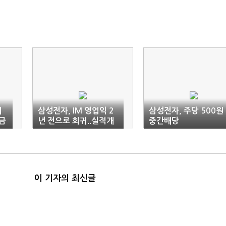
피
삼성전자, IM 영업익 2
삼성전자, 주당 500원
대금
년 전으로 회귀..실적개
중간배당
선 '불투명'
이 기자의 최신글