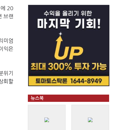
에 20
편 브랜
프리미엄
업이익은
 분위기
 상회할
뉴스북