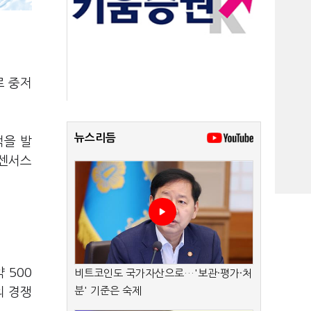
로 중저
뉴스리듬
적을 발
컨센서스
 500
비트코인도 국가자산으로…'보관·평가·처
분' 기준은 숙제
의 경쟁