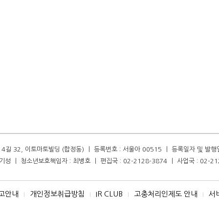
길 32, 이토마토빌딩 (합정동) ㅣ 등록번호 : 서울아 00515 ㅣ 등록일자 및 발행일자 :
성 ㅣ 청소년보호책임자 : 최병호 ㅣ 편집국 : 02-2128-3874 ㅣ 사업국 : 02-21
고안내
개인정보취급방침
IR CLUB
고충처리인제도 안내
서
I
I
I
I