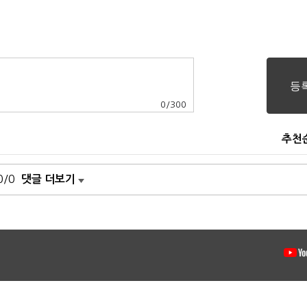
0
/
300
추천
0/0
댓글 더보기