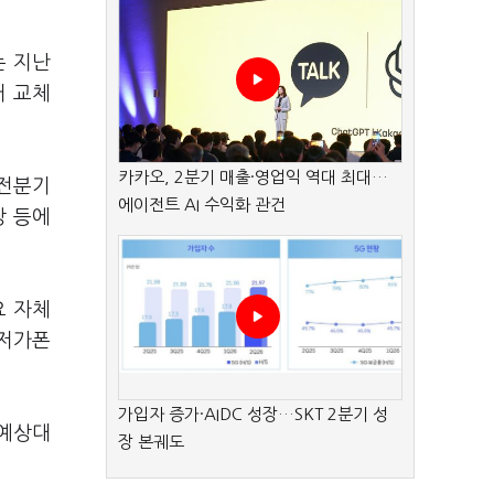
는 지난
거 교체
카카오, 2분기 매출·영업익 역대 최대…
 전분기
에이전트 AI 수익화 관건
장 등에
요 자체
 저가폰
가입자 증가·AIDC 성장…SKT 2분기 성
 예상대
장 본궤도