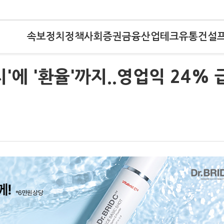
속보
정치
정책
사회
증권
금융
산업
테크
유통
건설
'에 '환율'까지..영업익 24% 