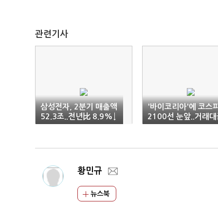
관련기사
삼성전자, 2분기 매출액
'바이코리아'에 코스
52.3조..전년比 8.9%↓
2100선 눈앞..거래
(2보)
도'활짝'
황민규
뉴스북