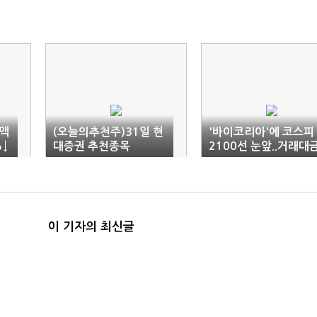
출액
(오늘의추천주)31일 현
'바이코리아'에 코스피
%↓
대증권 추천종목
2100선 눈앞..거래대
도'활짝'
이 기자의 최신글