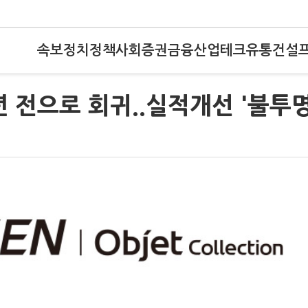
속보
정치
정책
사회
증권
금융
산업
테크
유통
건설
년 전으로 회귀..실적개선 '불투명