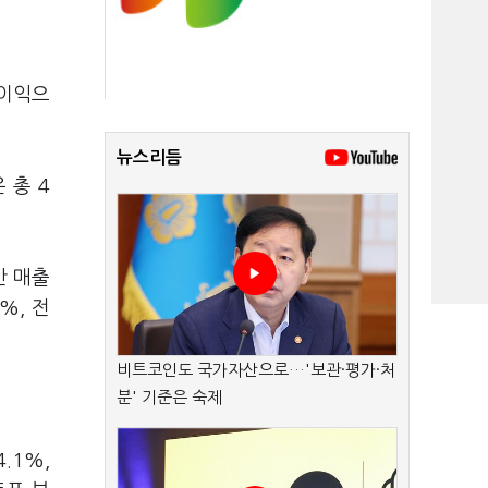
업이익으
뉴스리듬
 총 4
.
간 매출
%, 전
비트코인도 국가자산으로…'보관·평가·처
분' 기준은 숙제
.1%,