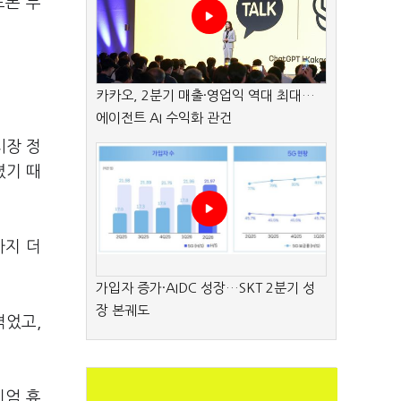
트폰 부
카카오, 2분기 매출·영업익 역대 최대…
에이전트 AI 수익화 관건
시장 정
졌기 때
까지 더
가입자 증가·AIDC 성장…SKT 2분기 성
장 본궤도
겪었고,
미엄 휴