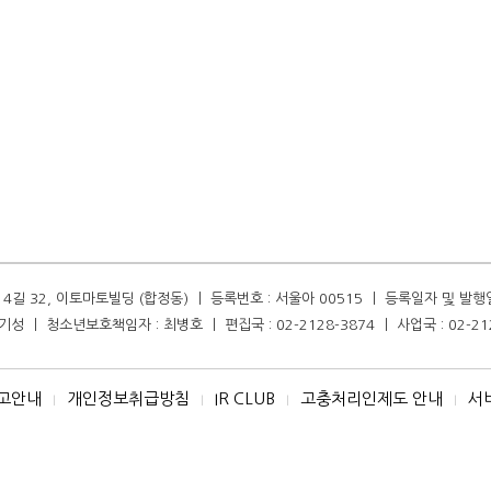
길 32, 이토마토빌딩 (합정동) ㅣ 등록번호 : 서울아 00515 ㅣ 등록일자 및 발행일자 :
성 ㅣ 청소년보호책임자 : 최병호 ㅣ 편집국 : 02-2128-3874 ㅣ 사업국 : 02-21
고안내
개인정보취급방침
IR CLUB
고충처리인제도 안내
서
I
I
I
I