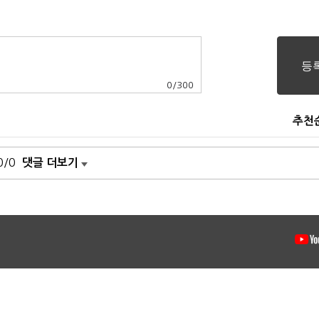
0
/
300
추천
0/0
댓글 더보기