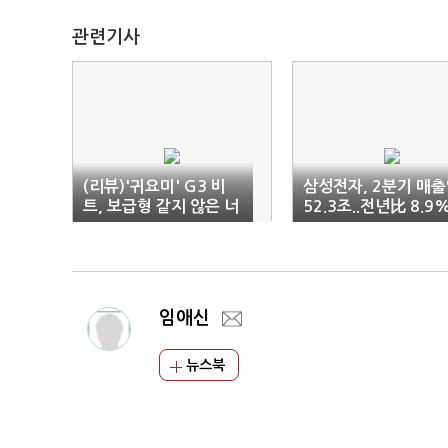
관련기사
(리뷰)'귀요미' G3 비
삼성전자, 2분기 매
트, 보급형 같지 않은 너
52.3조..전년比 8.9
(2보)
임애신
뉴스북