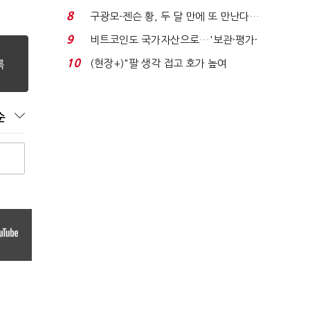
위'(1보)...
8
구광모-젠슨 황, 두 달 만에 또 만난다…
로봇·AI 등 논...
9
비트코인도 국가자산으로…'보관·평가·
처분' 기준은 ...
10
(현장+)"팔 생각 접고 호가 높여
요"…'덜 똘똘한 한 채' 20...
순