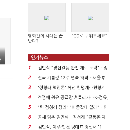
영화관의 시대는 끝
"CD로 구워오세요"
났다?
인기뉴스
금
1
김민석 "경선갈등 완전 제로 노력"…정
청래 "반명 공세 사...
2
전국 기름값 12주 연속 하락…서울 휘
발윳값 1909원...
3
'정청래 책임론' 꺼낸 친명계…친청계
는 추가투표 때리기...
4
전쟁에 원유 공급망 흔들리자…K-정유,
에너지안보 핵심...
5
"팀 정청래 정리" "이중잣대 말라"…민
주 최고위원 계파 다...
6
공세 멈춘 김민석…정청래 "갈등은 제
가 수습"
7
김민석, 제주·인천 당대표 경선서 '1