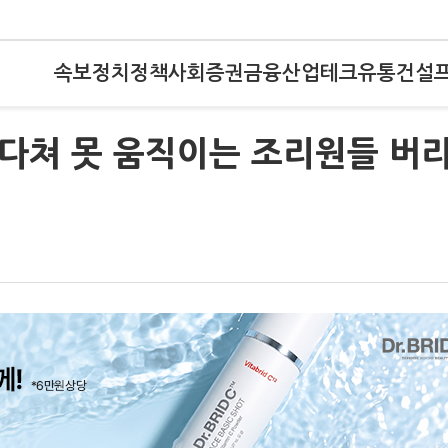
속보
정치
정책
사회
증권
금융
산업
테크
유통
건설
 다쳐 못 움직이는 조리원들 버