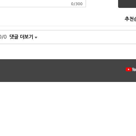
0
/
300
추천
0/0
댓글 더보기