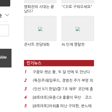
영화관의 시대는 끝
"CD로 구워오세요"
났다?
순
콘서트 전당대회
AI 인재 쟁탈전
인기뉴스
1
구광모-젠슨 황, 두 달 만에 또 만난다…
로봇·AI 등 논...
2
(특징주)윙입푸드, 경영진 주가 부양 의
지에 상한가...
3
(민선 9기 한달)③'7조 채무' 곳간에 충
격…추미애, 20년...
4
[IB토마토]유증·CB 줄줄이 무산…코스
닥 벌점 급증에 ...
5
[IB토마토]아워홈 떠난 구미현, 본느에