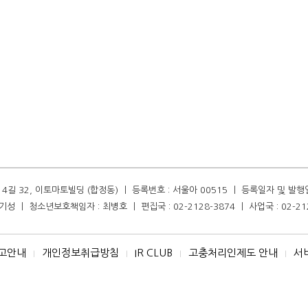
길 32, 이토마토빌딩 (합정동) ㅣ 등록번호 : 서울아 00515 ㅣ 등록일자 및 발행일자 :
성 ㅣ 청소년보호책임자 : 최병호 ㅣ 편집국 : 02-2128-3874 ㅣ 사업국 : 02-21
고안내
개인정보취급방침
IR CLUB
고충처리인제도 안내
서
I
I
I
I