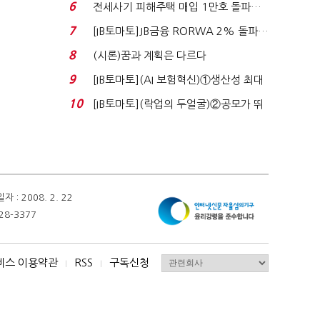
340억 베팅…가...
6
전세사기 피해주택 매입 1만호 돌파…
누적 피해자 4만2...
7
[IB토마토]JB금융 RORWA 2% 돌파…
실적 견인은 은행 ...
8
(시론)꿈과 계획은 다르다
9
[IB토마토](AI 보험혁신)①생산성 최대
80% 개선…현실...
10
[IB토마토](락업의 두얼굴)②공모가 뛰
자 첫날 매도…FI ...
 2008. 2. 22
28-3377
비스 이용약관
RSS
구독신청
I
I