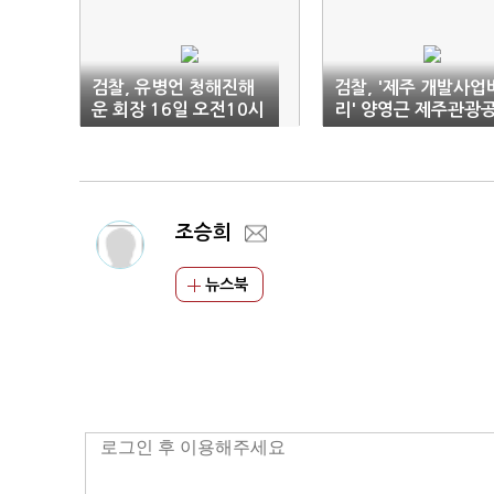
검찰, 유병언 청해진해
검찰, '제주 개발사업
운 회장 16일 오전10시
리' 양영근 제주관광
소환
사 사장 소환
조승희
뉴스북