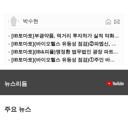
박수현
[IB토마토]부광약품, 먹거리 투자처가 실적 악화 '부메랑'?
[IB토마토](바이오헬스 유동성 점검)②파멥신, 자금조달 위기에…임상 완주 '물음표'
[IB토마토](IB&피플)맹정환 법무법인 광장 파트너 변호사
[IB토마토](바이오헬스 유동성 점검)①주인 바뀐 네오펙트…경영정상화 가능할까
뉴스리듬
주요 뉴스