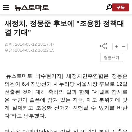
구독
새정치, 정몽준 후보에 "조용한 정책대
결 기대"
입력: 2014-05-12 18:17:47
수정: 2014-05-12 18:22:15
답글쓰기
[뉴스토마토 박수현기자] 새정치민주연합은 정몽준
의원이 6.4 지방선거 새누리당 서울시장 후보로 12일
선출된 것에 대해 축하의 말과 함께 "세월호 참사로
온 국민이 슬픔에 잠겨 있는 지금, 애도 분위기에 맞
게 절제되고 조용한 선거가 진행될 수 있기를 바란
다"라고 당부했다.
박광온 대변인(
사진
)은 이날 정 의원이 본선 진출을