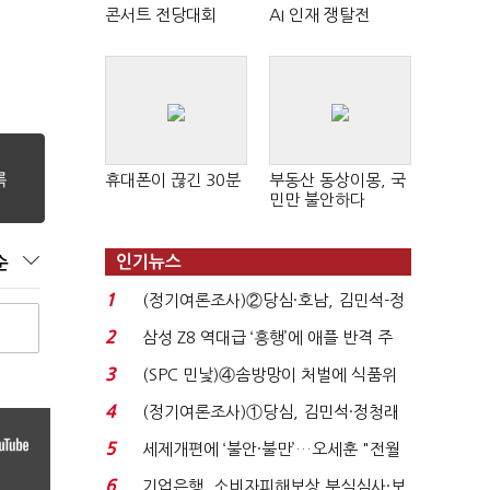
콘서트 전당대회
AI 인재 쟁탈전
휴대폰이 끊긴 30분
부동산 동상이몽, 국
민만 불안하다
인기뉴스
순
1
(정기여론조사)②당심·호남, 김민석-정
청래 '초접전'...
2
삼성 Z8 역대급 ‘흥행’에 애플 반격 주
목…9월 ‘폴...
3
(SPC 민낯)④솜방망이 처벌에 식품위
생법 위반 반복...
4
(정기여론조사)①당심, 김민석·정청래
'초접전'…대통령 ...
5
세제개편에 ‘불안·불만’…오세훈 "전월
세 구하기 더 ...
6
기업은행, 소비자피해보상 부실심사·보