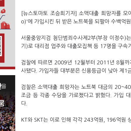
[뉴스토마토 조승희기자] 소액대출 희망자를 모아 
o)'에 가입시킨 뒤 받은 노트북을 되팔아 수백억원
서울중앙지검 첨단범죄수사제2부(부장 이정수)는
기)로 대리점 업주와 대출모집책 등 17명을 구속기
검찰에 따르면 2009년 12월부터 2011년 8월
사됐다. 가입자들 대부분은 신용등급이 낮아 제1
검찰은 소액대출 희망자는 노트북 대금의 20~4
조금 등 각종 수당을 가로챘다고 밝혔다. 가입 
다.
KT와 SKT는 이로 인해 각각 243억원, 196억