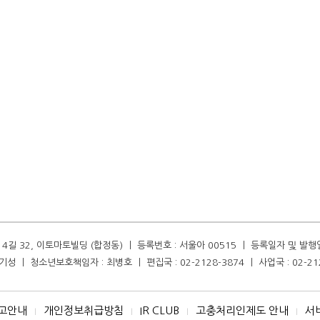
길 32, 이토마토빌딩 (합정동) ㅣ 등록번호 : 서울아 00515 ㅣ 등록일자 및 발행일자 :
성 ㅣ 청소년보호책임자 : 최병호 ㅣ 편집국 : 02-2128-3874 ㅣ 사업국 : 02-21
고안내
개인정보취급방침
IR CLUB
고충처리인제도 안내
서
I
I
I
I