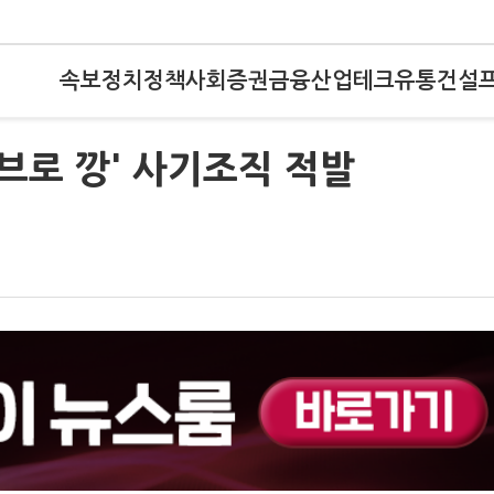
속보
정치
정책
사회
증권
금융
산업
테크
유통
건설
이브로 깡' 사기조직 적발