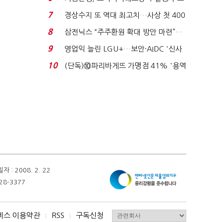
이스피싱 공시 ...
7
경상수지 또 역대 최고치…사상 첫 400
억달러에 '3% 성...
8
삼전닉스 “주주환원 확대 방안 마련”…
로이터에 성명...
9
영업익 늘린 LGU+…보안·AIDC '신사
업 드라이브'...
10
(단독)⑩파리바게뜨 가맹점 41% '용역
제빵기사 없어'…고...
 2008. 2. 22
28-3377
비스 이용약관
RSS
구독신청
I
I