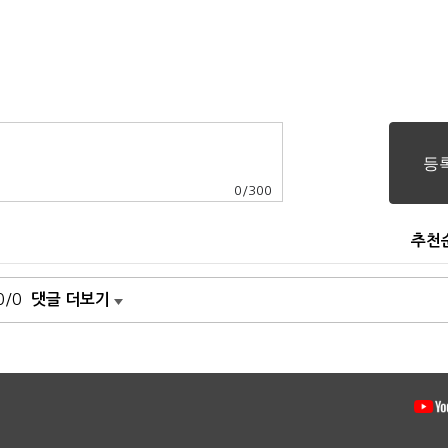
0
/
300
추천
0/0
댓글 더보기