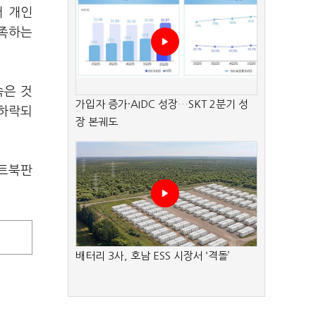
터 개인
충족하는
속은 것
가입자 증가·AIDC 성장…SKT 2분기 성
 하락되
장 본궤도
노트북판
배터리 3사, 호남 ESS 시장서 ‘격돌’