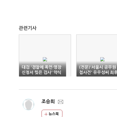
관련기사
대검 '경찰에 폭언·영장
(전문)'서울시 공무원
신청서 찢은 검사' 약식
첩사건' 유우성씨 최
명령·징계청구
진술
조승희
뉴스북