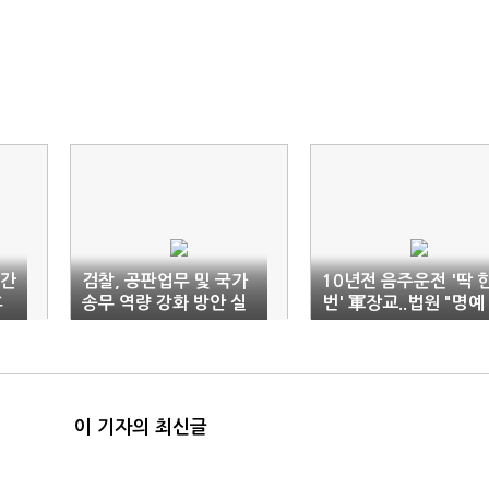
 간
검찰, 공판업무 및 국가
10년전 음주운전 '딱 
후
송무 역량 강화 방안 실
번' 軍장교..법원 "명예
시
전역 불가"
이 기자의 최신글