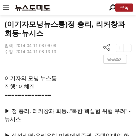
구독
(이기자모닝뉴스통)정 총리, 리커창과
회동-뉴시스
입력: 2014-04-11 08:09:08
수정: 2014-04-11 08:13:13
답글쓰기
이기자의 모닝 뉴스통
진행: 이혜진
==============
▶ 정 총리, 리커창과 회동.."북한 핵실험 위협 우려" -
뉴시스
▶ 삼성생명·우리은행·미래에셋증권, 주택임대업 한