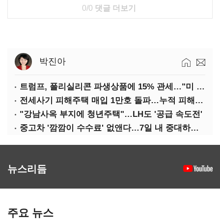
0/0
댓글 더보기
박진아
트럼프, 폴리실리콘 파생상품에 15% 관세…"미 산업 재건"
전세사기 피해주택 매입 1만호 돌파…누적 피해자 4만278명
"강남사옥 부지에 청년주택"…LH도 '공급 속도전'
중고차 '깜깜이 수수료' 없앤다…7일 내 중대하자 생기면 환불
뉴스리듬
주요 뉴스