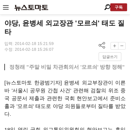
구독
야당, 윤병세 외교장관 '모르쇠' 태도 질
타
입력: 2014-02-18 15:21:59
수정: 2014-02-18 15:26:07
답글쓰기
정청래 "주말 비밀 차관회의서 '모르쇠' 방향 정해"
[뉴스토마토 한광범기자] 윤병세 외교부장관이 이른
바 '서울시 공무원 간첩 사건' 관련해 검찰의 위조 중
국 공문서 제출과 관련한 국회 현안보고에서 준비소
홀과 '모르쇠' 태도로 야당 의원들로부터 질타를 받았
다.
18일 열린 국회 외교통일위원회의 현안보고는 홍익