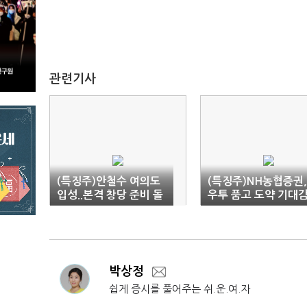
관련기사
(특징주)안철수 여의도
(특징주)NH농협증권,
입성..본격 창당 준비 돌
우투 품고 도약 기대감.
입에 관련주↑
급등
박상정
쉽게 증시를 풀어주는 쉬.운.여.자