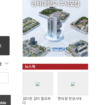
순
뉴스북
집다운 집이 필요하
편의점 전성시대
다