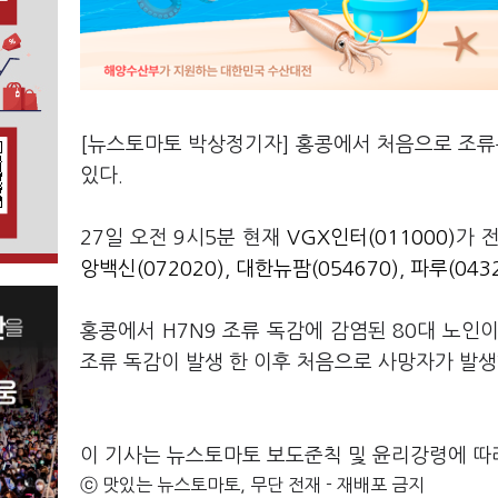
[뉴스토마토 박상정기자] 홍콩에서 처음으로 조
있다.
27일 오전 9시5분 현재
VGX인터(011000)
가 전
앙백신(072020)
,
대한뉴팜(054670)
,
파루(043
홍콩에서 H7N9 조류 독감에 감염된 80대 노인이
조류 독감이 발생 한 이후 처음으로 사망자가 발생
이 기사는 뉴스토마토 보도준칙 및 윤리강령에 따
ⓒ 맛있는 뉴스토마토, 무단 전재 - 재배포 금지