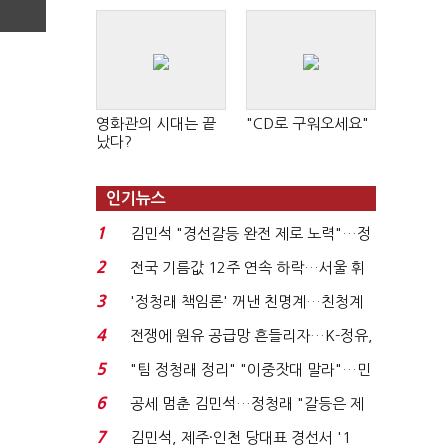
영화관의 시대는 끝
"CD로 구워오세요"
났다?
인기뉴스
1
김민석 "경선갈등 완전 제로 노력"…정
청래 "반명 공세 사...
2
전국 기름값 12주 연속 하락…서울 휘
발윳값 1909원...
3
'정청래 책임론' 꺼낸 친명계…친청계
는 추가투표 때리기...
4
전쟁에 원유 공급망 흔들리자…K-정유,
에너지안보 핵심...
5
"팀 정청래 정리" "이중잣대 말라"…민
주 최고위원 계파 다...
6
공세 멈춘 김민석…정청래 "갈등은 제
가 수습"
7
김민석, 제주·인천 당대표 경선서 '1