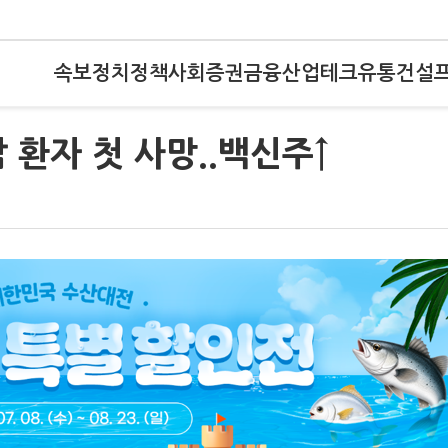
속보
정치
정책
사회
증권
금융
산업
테크
유통
건설
 환자 첫 사망..백신주↑