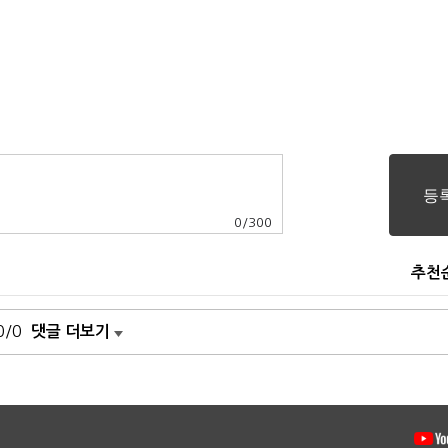
0
/
300
추천
0/0
댓글 더보기