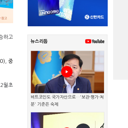
상승하고
뉴스리듬
0)
,
중
12월초
비트코인도 국가자산으로…'보관·평가·처
분' 기준은 숙제