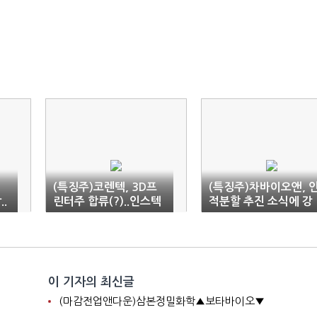
(특징주)코렌텍, 3D프
(특징주)차바이오앤, 
.
린터주 합류(?)..인스텍
적분할 추진 소식에 강
인수설에 '들썩'
세
이 기자의 최신글
(마감전업앤다운)삼본정밀화학▲보타바이오▼