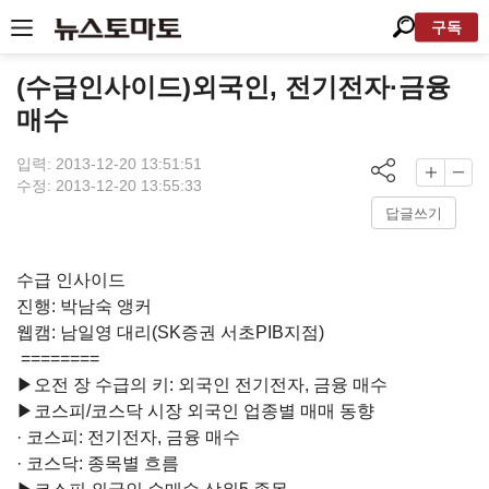
구독
(수급인사이드)외국인, 전기전자·금융
매수
입력: 2013-12-20 13:51:51
수정: 2013-12-20 13:55:33
답글쓰기
수급 인사이드
진행: 박남숙 앵커
웹캠: 남일영 대리(SK증권 서초PIB지점)
========
▶오전 장 수급의 키: 외국인 전기전자, 금융 매수
▶코스피/코스닥 시장 외국인 업종별 매매 동향
· 코스피: 전기전자, 금융 매수
· 코스닥: 종목별 흐름