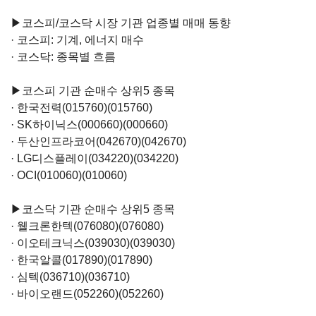
▶코스피/코스닥 시장 기관 업종별 매매 동향
· 코스피: 기계, 에너지 매수
· 코스닥: 종목별 흐름
▶코스피 기관 순매수 상위5 종목
·
한국전력(015760)
(015760)
·
SK하이닉스(000660)
(000660)
·
두산인프라코어(042670)
(042670)
·
LG디스플레이(034220)
(034220)
·
OCI(010060)
(010060)
▶코스닥 기관 순매수 상위5 종목
·
웰크론한텍(076080)
(076080)
·
이오테크닉스(039030)
(039030)
·
한국알콜(017890)
(017890)
·
심텍(036710)
(036710)
·
바이오랜드(052260)
(052260)