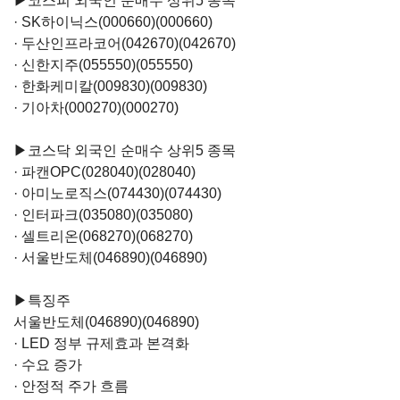
▶코스피 외국인 순매수 상위5 종목
·
SK하이닉스(000660)
(000660)
·
두산인프라코어(042670)
(042670)
·
신한지주(055550)
(055550)
·
한화케미칼(009830)
(009830)
·
기아차(000270)
(000270)
▶코스닥 외국인 순매수 상위5 종목
·
파캔OPC(028040)
(028040)
·
아미노로직스(074430)
(074430)
·
인터파크(035080)
(035080)
·
셀트리온(068270)
(068270)
·
서울반도체(046890)
(046890)
▶특징주
서울반도체(046890)
(046890)
· LED 정부 규제효과 본격화
· 수요 증가
· 안정적 주가 흐름