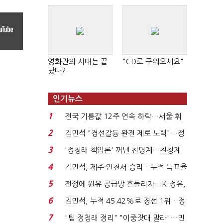
영화관의 시대는 끝
"CD로 구워오세요"
났다?
인기뉴스
1
전국 기름값 12주 연속 하락…서울 휘
발윳값 1909원...
2
김민석 "경선갈등 완전 제로 노력"…정
청래 "반명 공세 사...
3
'정청래 책임론' 꺼낸 친명계…친청계
는 추가투표 때리기...
4
김민석, 제주·인천서 승리…누적 득표율
'1위 탈환'(종합)...
5
전쟁에 원유 공급망 흔들리자…K-정유,
에너지안보 핵심...
6
김민석, 누적 45.42%로 경선 1위…정
청래와 격차 0.86%p(...
7
"팀 정청래 정리" "이중잣대 말라"…민