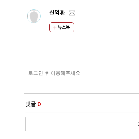
신익환
뉴스북
댓글
0