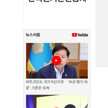
뉴스리듬
비트코인도 국가자산으로…'보관·평가·처
분' 기준은 숙제