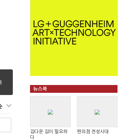
뉴스북
순
집다운 집이 필요하
편의점 전성시대
다