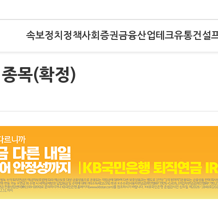
속보
정치
정책
사회
증권
금융
산업
테크
유통
건설
종목(확정)