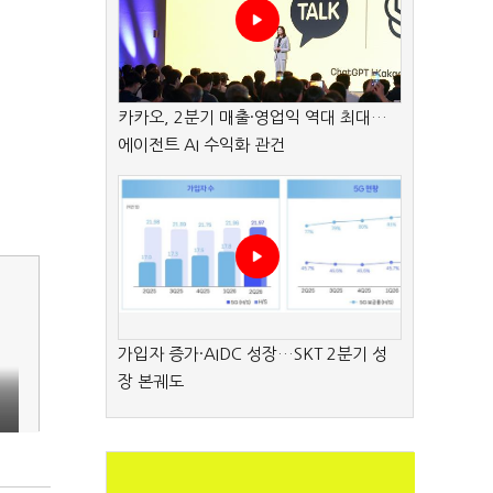
카카오, 2분기 매출·영업익 역대 최대…
에이전트 AI 수익화 관건
가입자 증가·AIDC 성장…SKT 2분기 성
장 본궤도