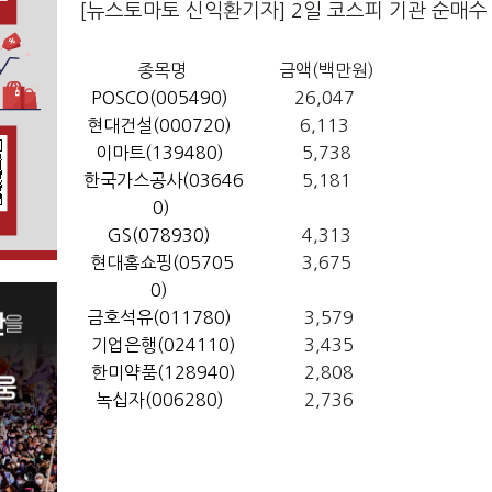
[뉴스토마토 신익환기자] 2일 코스피 기관 순매수
종목명
금액(백만원)
POSCO(005490)
26,047
현대건설(000720)
6,113
이마트(139480)
5,738
한국가스공사(03646
5,181
0)
GS(078930)
4,313
현대홈쇼핑(05705
3,675
0)
금호석유(011780)
3,579
기업은행(024110)
3,435
한미약품(128940)
2,808
녹십자(006280)
2,736