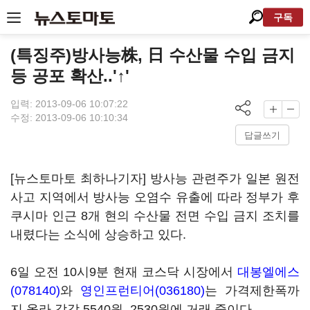
구독
(특징주)방사능株, 日 수산물 수입 금지
등 공포 확산..'↑'
입력: 2013-09-06 10:07:22
수정: 2013-09-06 10:10:34
답글쓰기
[뉴스토마토 최하나기자] 방사능 관련주가 일본 원전
사고 지역에서 방사능 오염수 유출에 따라 정부가 후
쿠시마 인근 8개 현의 수산물 전면 수입 금지 조치를
내렸다는 소식에 상승하고 있다.
6일 오전 10시9분 현재 코스닥 시장에서
대봉엘에스
(078140)
와
영인프런티어(036180)
는 가격제한폭까
지 올라 각각 5540원, 2530원에 거래 중이다.