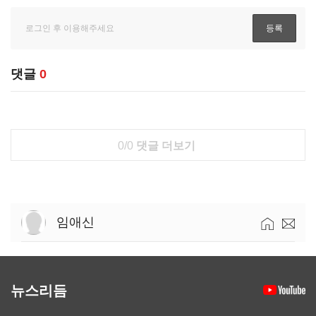
댓글
0
0/0
댓글 더보기
임애신
뉴스리듬