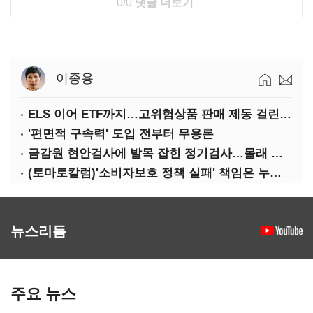
0/0
댓글 더보기
이종용
ELS 이어 ETF까지…고위험상품 판매 제동 걸린 은행
'편면적 구속력' 도입 전부터 무용론
금감원 현안검사에 발목 잡힌 정기검사…몰래 웃는 금융권
(토마토칼럼)'소비자보호 정책 실패' 책임은 누가 지나
뉴스리듬
주요 뉴스