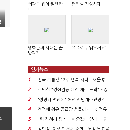
집다운 집이 필요하
편의점 전성시대
다
강
영화관의 시대는 끝
"CD로 구워오세요"
났다?
인기뉴스
1
전국 기름값 12주 연속 하락…서울 휘
발윳값 1909원...
2
김민석 "경선갈등 완전 제로 노력"…정
청래 "반명 공세 사...
3
'정청래 책임론' 꺼낸 친명계…친청계
는 추가투표 때리기...
4
전쟁에 원유 공급망 흔들리자…K-정유,
에너지안보 핵심...
5
"팀 정청래 정리" "이중잣대 말라"…민
주 최고위원 계파 다...
6
김민석, 제주·인천서 승리…누적 득표율