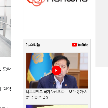
뉴스리듬
는 핫라
의 권익
비트코인도 국가자산으로…'보관·평가·처
분' 기준은 숙제