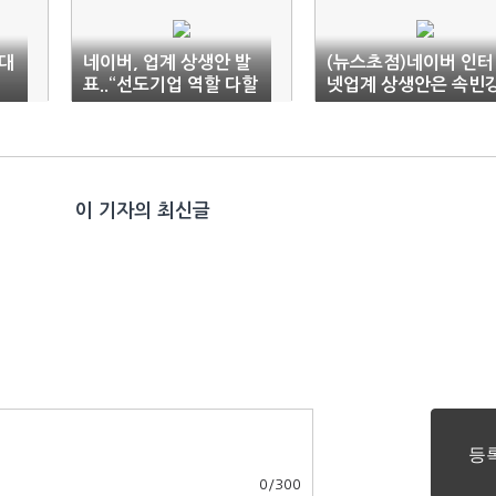
억대
네이버, 업계 상생안 발
(뉴스초점)네이버 인터
표..“선도기업 역할 다할
넷업계 상생안은 속빈
것”
정?
이 기자의 최신글
0
/
300