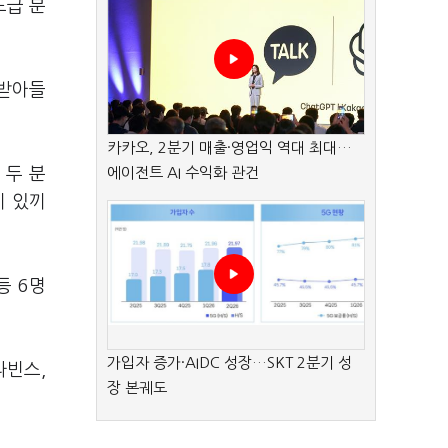
도급 분
 받아들
카카오, 2분기 매출·영업익 역대 최대…
 두 분
에이전트 AI 수익화 관건
이 있끼
등 6명
가입자 증가·AIDC 성장…SKT 2분기 성
라빈스,
장 본궤도