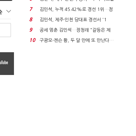
'1위 탈환'(종합)...
7
김민석, 누적 45.42%로 경선 1위…정
순
청래와 격차 0.86%p(...
8
김민석, 제주·인천 당대표 경선서 '1
위'(1보)...
9
공세 멈춘 김민석…정청래 "갈등은 제
가 수습"
10
구광모-젠슨 황, 두 달 만에 또 만난다…
로봇·AI 등 논...