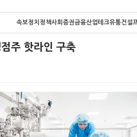
속보
정치
정책
사회
증권
금융
산업
테크
유통
건설
맹점주 핫라인 구축