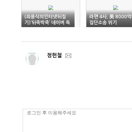
(최용식의인터넷뒤집
라면 4사, 美 8000
기)‘뒤죽박죽’ 네이버 독
집단소송 위기
점논의
정헌철