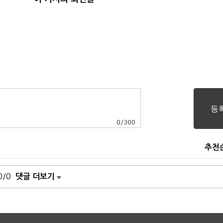
0
/
300
추천
0/0
댓글 더보기