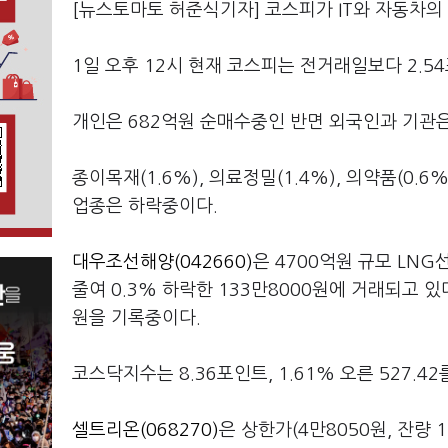
[뉴스토마토 허준식기자] 코스피가 IT와 자동차의
1일 오후 12시 현재 코스피는 전거래일보다 2.54포
개인은 682억원 순매수중인 반면 외국인과 기관은 
종이목재(1.6%), 의료정밀(1.4%), 의약품(0.6%
업종은 하락중이다.
대우조선해양(042660)
은 4700억원 규모 LNG
줄여 0.3% 하락한 133만8000원에 거래되고 있
원을 기록중이다.
코스닥지수는 8.36포인트, 1.61% 오른 527.4
셀트리온(068270)
은 상한가(4만8050원, 잔량 