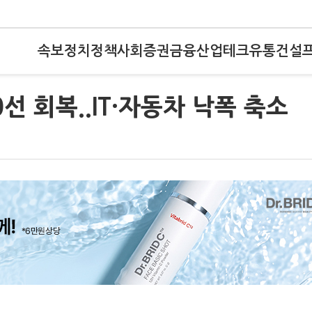
속보
정치
정책
사회
증권
금융
산업
테크
유통
건설
선 회복..IT·자동차 낙폭 축소