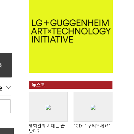
뉴스북
순
영화관의 시대는 끝
"CD로 구워오세요"
났다?