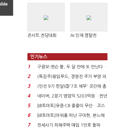
콘서트 전당대회
AI 인재 쟁탈전
인기뉴스
1
구광모-젠슨 황, 두 달 만에 또 만난다…
로봇·AI 등 논...
2
(특징주)윙입푸드, 경영진 주가 부양 의
지에 상한가...
3
(민선 9기 한달)③'7조 채무' 곳간에 충
격…추미애, 20년...
4
네이버, 2분기 영업익 5203억원…전년
비 0.2% 감소...
5
[IB토마토]유증·CB 줄줄이 무산…코스
닥 벌점 급증에 ...
6
[IB토마토]아워홈 떠난 구미현, 본느에
340억 베팅…가...
7
전세사기 피해주택 매입 1만호 돌파…