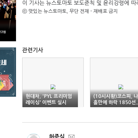
이 기사는 뉴스토마토 보도준칙 및 윤리강령에 따
ⓒ 맛있는 뉴스토마토, 무단 전재 - 재배포 금지
관련기사
현대차, 'PYL 프리미엄
(10시시황)코스피, 
레이싱' 이벤트 실시
흘만에 하락 1850선.
바이오주↑
허준식