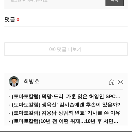
댓글
0
0/0
댓글 더보기
최병호
(토마토칼럼)'덕망·도리' 가훈 잊은 허영인 SPC그룹 회장
(토마토칼럼)'생육신' 김시습에겐 후손이 있을까?
(토마토칼럼)'김용남 성범죄 변호' 기사를 쓴 이유
(토마토칼럼)10년 전 어떤 취재…10년 후 서민석·박상용