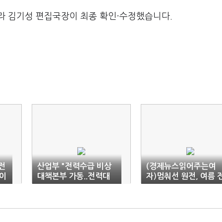
라 김기성 편집국장이 최종 확인·수정했습니다.
전
산업부 "전력수급 비상
(경제뉴스읽어주는여
이
대책본부 가동..전력대
자)멈춰선 원전, 여름 
란 불가피"
력 초비상