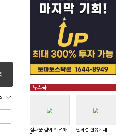
뉴스북
순
집다운 집이 필요하
편의점 전성시대
다