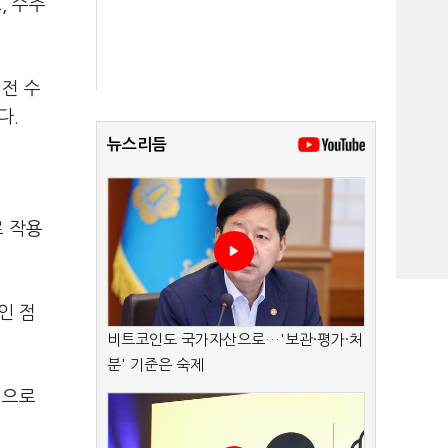
, 수주
전 수
다.
뉴스리듬
로 작용
인 점
비트코인도 국가자산으로…'보관·평가·처
분' 기준은 숙제
"으로