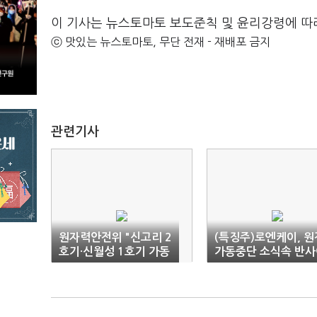
이 기사는 뉴스토마토 보도준칙 및 윤리강령에 따
ⓒ 맛있는 뉴스토마토, 무단 전재 - 재배포 금지
관련기사
원자력안전위 "신고리 2
(특징주)로엔케이, 원
호기·신월성 1호기 가동
가동중단 소식속 반사
중단"
익 '부각'