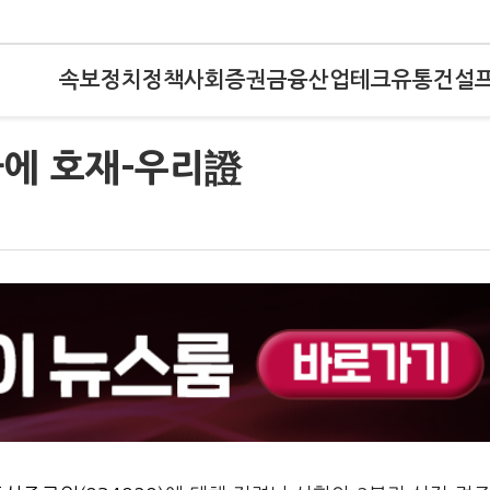
속보
정치
정책
사회
증권
금융
산업
테크
유통
건설
가에 호재-우리證