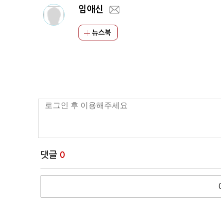
임애신
뉴스북
댓글
0