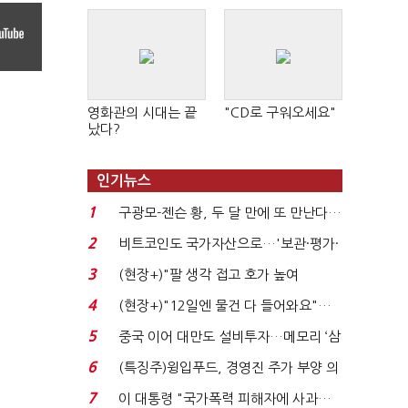
영화관의 시대는 끝
"CD로 구워오세요"
났다?
인기뉴스
1
구광모-젠슨 황, 두 달 만에 또 만난다…
로봇·AI 등 논...
2
비트코인도 국가자산으로…'보관·평가·
처분' 기준은 ...
3
(현장+)"팔 생각 접고 호가 높여
요"…'덜 똘똘한 한 채' 20...
4
(현장+)"12일엔 물건 다 들어와요"…
빈 매대 채우며 문 연 ...
5
중국 이어 대만도 설비투자…메모리 ‘삼
국전쟁’
6
(특징주)윙입푸드, 경영진 주가 부양 의
지에 상한가...
7
이 대통령 "국가폭력 피해자에 사과…