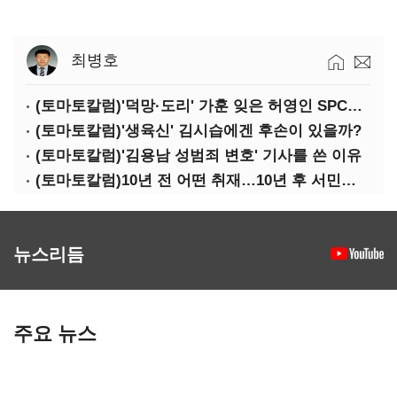
최병호
(토마토칼럼)'덕망·도리' 가훈 잊은 허영인 SPC그룹 회장
(토마토칼럼)'생육신' 김시습에겐 후손이 있을까?
(토마토칼럼)'김용남 성범죄 변호' 기사를 쓴 이유
(토마토칼럼)10년 전 어떤 취재…10년 후 서민석·박상용
뉴스리듬
주요 뉴스