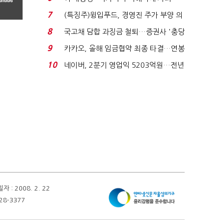
적극적 조사로 진...
7
(특징주)윙입푸드, 경영진 주가 부양 의
지에 상한가...
8
국고채 담합 과징금 철퇴…증권사 '충당
금 폭탄' 우려...
9
카카오, 올해 임금협약 최종 타결…연봉
6.3% 인상·격려...
10
네이버, 2분기 영업익 5203억원…전년
비 0.2% 감소...
 2008. 2. 22
28-3377