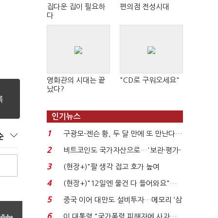
집다운 집이 필요하
편의점 전성시대
다
영화관의 시대는 끝
"CD로 구워오세요"
났다?
인기뉴스
1
구광모-젠슨 황, 두 달 만에 또 만난다…
순
로봇·AI 등 논...
2
비트코인도 국가자산으로…'보관·평가·
처분' 기준은 ...
3
(현장+)"팔 생각 접고 호가 높여
요"…'덜 똘똘한 한 채' 20...
4
(현장+)"12일엔 물건 다 들어와요"…
빈 매대 채우며 문 연 ...
5
중국 이어 대만도 설비투자…메모리 ‘삼
국전쟁’
6
이 대통령 "국가폭력 피해자에 사과…