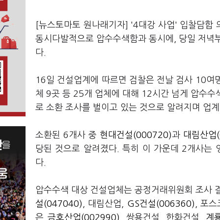
[뉴스토마토 원나래기자] '4대강 사업' 입찰담합
동시다발적으로 압수수색함과 동시에, 당일 저녁부
다.
16일 건설업계에 따르면 검찰은 전날 검사 10여
체 9곳 등 25개 업체에 대해 12시간 넘게 압수
로 소환 조사를 벌이고 있는 것으로 알려지며 업계
소환된 6개사 중
현대건설(000720)
과
대림산업(0
당된 것으로 알려졌다. 특히 이 가운데 2개사는 
다.
압수수색 대상 건설업체는 공정거래위원회 조사 
설(047040)
, 대림산업,
GS건설(006360)
, 포스
은
금호산업(002990)
, 쌍용건설, 한화건설,
계룡