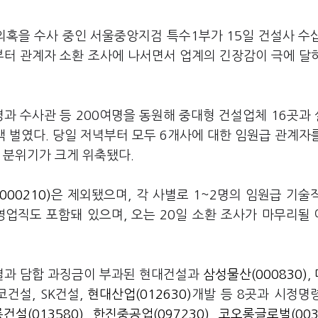
 의혹을 수사 중인 서울중앙지검 특수1부가 15일 건설사 수
터 관계자 소환 조사에 나서면서 업계의 긴장감이 극에 달
명과 수사관 등 200여명을 동원해 중대형 건설업체 16곳과
수색 벌였다. 당일 저녁부터 모두 6개사에 대한 임원급 관계자
 분위기가 크게 위축됐다.
00210)
은 제외됐으며, 각 사별로 1~2명의 임원급 기술
영업직도 포함돼 있으며, 오는 20일 소환 조사가 마무리될
결과 담합 과징금이 부과된 현대건설과
삼성물산(000830)
,
코건설, SK건설,
현대산업(012630)
개발 등 8곳과 시정명
건설(013580)
,
한진중공업(097230)
,
코오롱글로벌(003