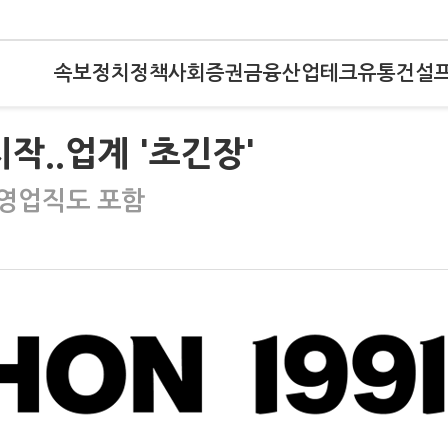
속보
정치
정책
사회
증권
금융
산업
테크
유통
건설
시작..업계 '초긴장'
 영업직도 포함