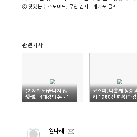
ⓒ 맛있는 뉴스토마토, 무단 전재 - 재배포 금지
관련기사
(기자의눈)끝나지 않는
코스피, 나흘째 상승
愛憎, '4대강의 온도'
리 1980선 회복(마감
원나래