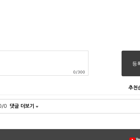
0
/
300
추천
0/0
댓글 더보기