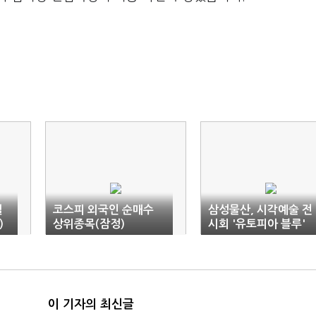
랠
코스피 외국인 순매수
삼성물산, 시각예술 전
)
상위종목(잠정)
시회 '유토피아 블루'
이 기자의 최신글