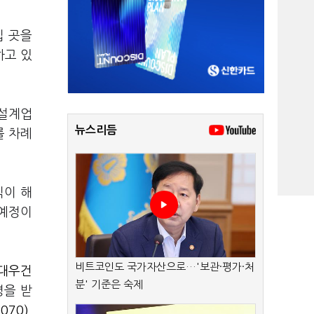
십 곳을
하고 있
 설계업
뉴스리듬
를 차례
직이 해
 예정이
비트코인도 국가자산으로…'보관·평가·처
대우건
분' 기준은 숙제
령을 받
070)
,