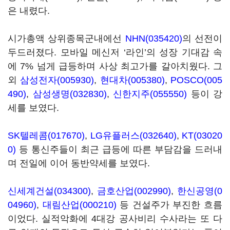
은 내렸다.
시가총액 상위종목군내에선
NHN(035420)
의 선전이
두드러졌다. 모바일 메신저 ‘라인’의 성장 기대감 속
에 7% 넘게 급등하며 사상 최고가를 갈아치웠다. 그
외
삼성전자(005930)
,
현대차(005380)
,
POSCO(005
490)
,
삼성생명(032830)
,
신한지주(055550)
등이 강
세를 보였다.
SK텔레콤(017670)
,
LG유플러스(032640)
,
KT(03020
0)
등 통신주들이 최근 급등에 따른 부담감을 드러내
며 전일에 이어 동반약세를 보였다.
신세계건설(034300)
,
금호산업(002990)
,
한신공영(0
04960)
,
대림산업(000210)
등 건설주가 부진한 흐름
이었다. 실적악화에 4대강 공사비리 수사라는 또 다