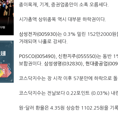
종이목재, 기계, 증권업종만이 소폭 오름세다.
시가총액 상위종목 역시 대부분 하락권이다.
삼성전자(005930)
는 0.3% 밀린 152만200
거래되며 나홀로 강세다.
POSCO(005490)
,
신한지주(055550)
는 동반 
보합권이다.
삼성생명(032830)
,
현대중공업(009
코스닥지수는 장 시작 이후 57분만에 하락으로 돌
코스닥지수는 전날보다 0.22포인트 (0.03%) 내린
원-달러 환율은 4.35원 상승한 1102.25원을 기