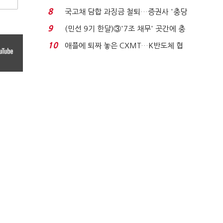
비 0.2% 감소...
8
국고채 담합 과징금 철퇴…증권사 '충당
금 폭탄' 우려...
9
(민선 9기 한달)③'7조 채무' 곳간에 충
격…추미애, 20년...
10
애플에 퇴짜 놓은 CXMT…K반도체 협
상력 ‘호재’...