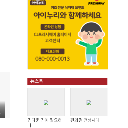
뉴스북
틀
집다운 집이 필요하
편의점 전성시대
다