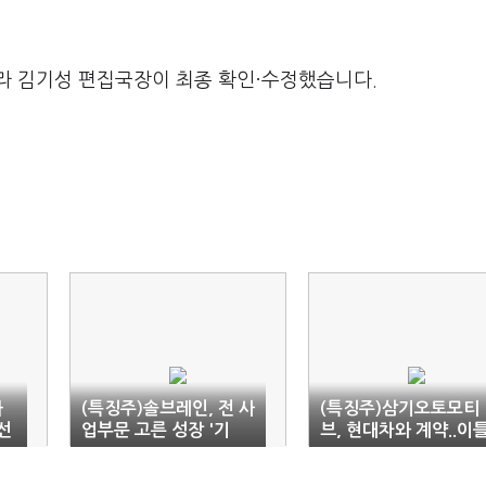
라 김기성 편집국장이 최종 확인·수정했습니다.
하
(특징주)솔브레인, 전 사
(특징주)삼기오토모티
0선
업부문 고른 성장 '기
브, 현대차와 계약..이
대'..강세
째 '급등'