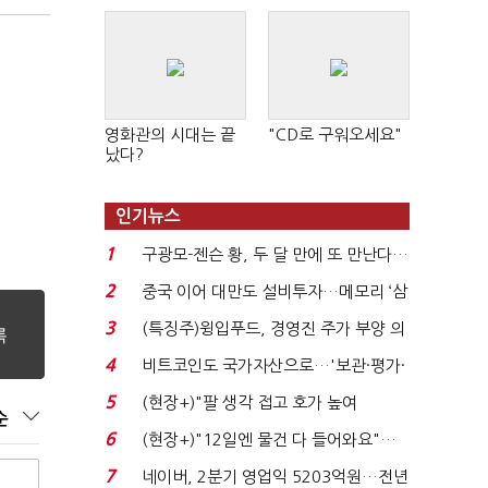
영화관의 시대는 끝
"CD로 구워오세요"
났다?
인기뉴스
1
구광모-젠슨 황, 두 달 만에 또 만난다…
로봇·AI 등 논...
2
중국 이어 대만도 설비투자…메모리 ‘삼
국전쟁’
3
(특징주)윙입푸드, 경영진 주가 부양 의
지에 상한가...
4
비트코인도 국가자산으로…'보관·평가·
처분' 기준은 ...
5
(현장+)"팔 생각 접고 호가 높여
순
요"…'덜 똘똘한 한 채' 20...
6
(현장+)"12일엔 물건 다 들어와요"…
빈 매대 채우며 문 연 ...
7
네이버, 2분기 영업익 5203억원…전년