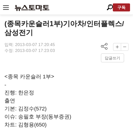
구독
(종목카운슬러1부)기아차/인터플렉스/
삼성전기
입력: 2013-03-07 17:20:45
수정: 2013-03-07 17:23:03
답글쓰기
<종목 카운슬러 1부>
-
진행: 한은정
출연
기본: 김정수(572)
이슈: 송필호 부장(동부증권)
차트: 김형용(650)