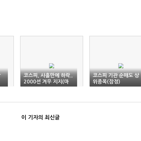
상
코스피, 사흘만에 하락..
코스피 기관 순매도 상
2000선 겨우 지지(마
위종목(잠정)
감)
이 기자의 최신글