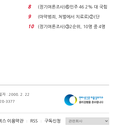
장 초반 상한가...
8
(정기여론조사)⑥민주 46.2% 대 국힘
31.0%…오차범위 밖 ...
9
(마약범죄, 처벌에서 치료로)②(단
독)"마약은 전염병…여성...
10
(정기여론조사)③2순위, 10명 중 4명
'송영길'…정청래 '한 ...
 2008. 2. 22
28-3377
비스 이용약관
RSS
구독신청
I
I