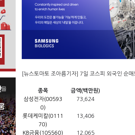
[뉴스토마토 조아름기자] 7일 코스피 외국인 순
종목
금액(백만원)
삼성전자(00593
73,624
0)
롯데케미칼(0111
13,406
70)
KB금융(105560)
12,065