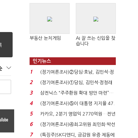
판 확산
부동산 눈치게임
AI 잘 쓰는 신입을 찾
습니다
인기뉴스
순
1
(정기여론조사)②당심·호남, 김민석-정
청래 '초접전'...
2
(정기여론조사)①당심, 김민석·정청래
'초접전'…대통령 ...
3
삼전닉스 “주주환원 확대 방안 마련”…
로이터에 성명...
4
(정기여론조사)⑤이 대통령 지지율 47.
7%…일주일 만에 ...
5
카카오, 2분기 영업익 2770억원…전년
비 36% 증가...
6
(정기여론조사)④최고위원 최민희·박선
원 '양강'…서미...
7
(특징주)SK디앤디, 금감원 유증 제동에