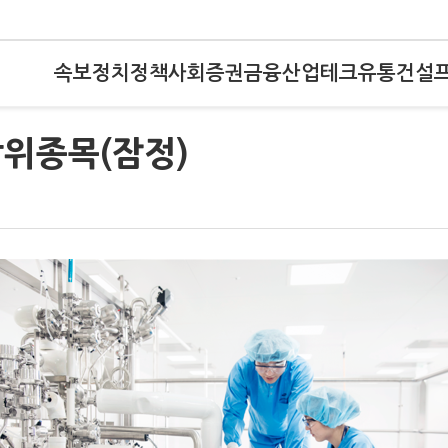
속보
정치
정책
사회
증권
금융
산업
테크
유통
건설
상위종목(잠정)