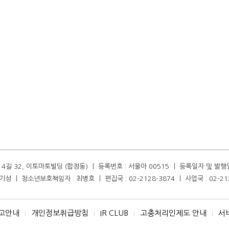
길 32, 이토마토빌딩 (합정동) ㅣ 등록번호 : 서울아 00515 ㅣ 등록일자 및 발행일자 :
성 ㅣ 청소년보호책임자 : 최병호 ㅣ 편집국 : 02-2128-3874 ㅣ 사업국 : 02-21
고안내
개인정보취급방침
IR CLUB
고충처리인제도 안내
서
I
I
I
I