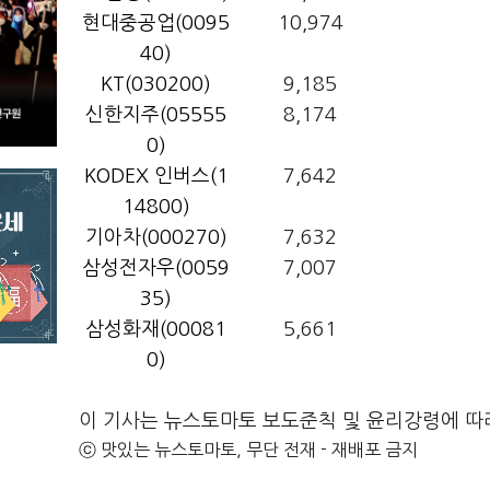
현대중공업(0095
10,974
40)
KT(030200)
9,185
신한지주(05555
8,174
0)
KODEX 인버스(1
7,642
14800)
기아차(000270)
7,632
삼성전자우(0059
7,007
35)
삼성화재(00081
5,661
0)
이 기사는 뉴스토마토 보도준칙 및 윤리강령에 따
ⓒ 맛있는 뉴스토마토, 무단 전재 - 재배포 금지