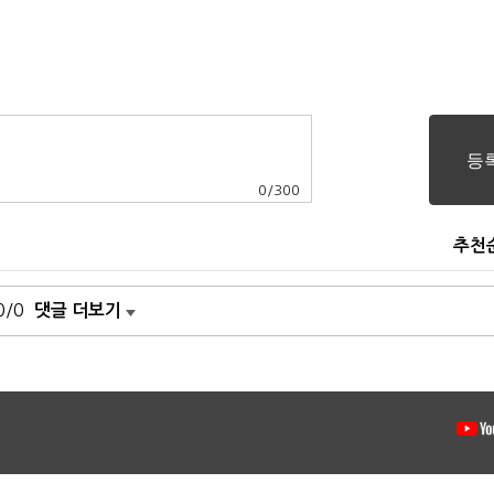
0
/
300
추천
0/0
댓글 더보기