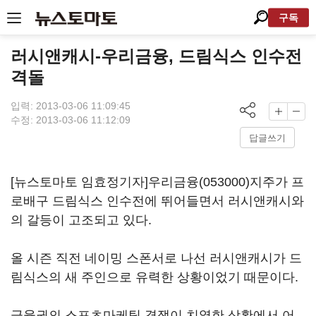
구독
러시앤캐시-우리금융, 드림식스 인수전
격돌
입력: 2013-03-06 11:09:45
수정: 2013-03-06 11:12:09
답글쓰기
[뉴스토마토 임효정기자]
우리금융(053000)
지주가 프
로배구 드림식스 인수전에 뛰어들면서 러시앤캐시와
의 갈등이 고조되고 있다.
올 시즌 직전 네이밍 스폰서로 나선 러시앤캐시가 드
림식스의 새 주인으로 유력한 상황이었기 때문이다.
금융권의 스포츠마케팅 경쟁이 치열한 상황에서 어