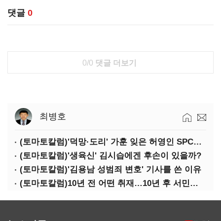
댓글
0
0/0
댓글 더보기
최병호
(토마토칼럼)'덕망·도리' 가훈 잊은 허영인 SPC그룹 회장
(토마토칼럼)'생육신' 김시습에겐 후손이 있을까?
(토마토칼럼)'김용남 성범죄 변호' 기사를 쓴 이유
(토마토칼럼)10년 전 어떤 취재…10년 후 서민석·박상용