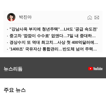
박진아
"강남사옥 부지에 청년주택"…LH도 '공급 속도전'
중고차 '깜깜이 수수료' 없앤다…7일 내 중대하자 생기면 환불
경상수지 또 역대 최고치…사상 첫 400억달러에 '3% 성장' 청신호
'1400조' 국유자산 통합관리…반도체 넘어 주력산업 구조혁신
뉴스리듬
주요 뉴스