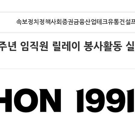
속보
정치
정책
사회
증권
금융
산업
테크
유통
건설
0주년 임직원 릴레이 봉사활동 