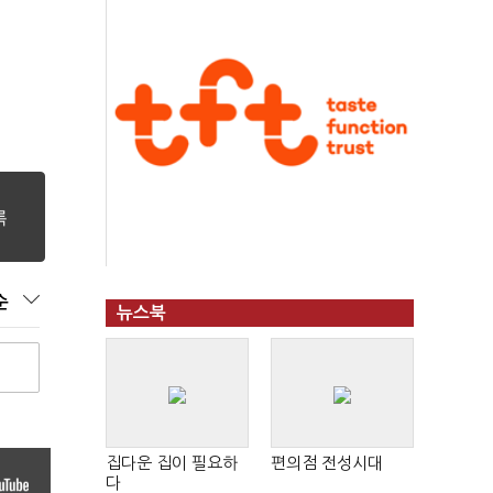
순
뉴스북
집다운 집이 필요하
편의점 전성시대
다