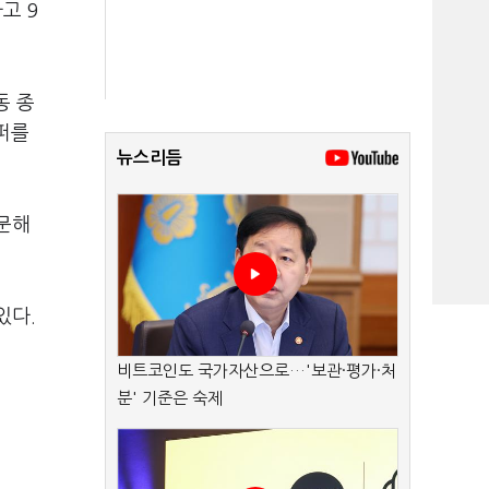
고 9
동 종
퍼를
뉴스리듬
방문해
있다.
비트코인도 국가자산으로…'보관·평가·처
분' 기준은 숙제