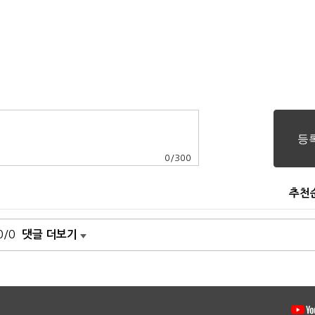
0
/
300
추천
0/0
댓글 더보기