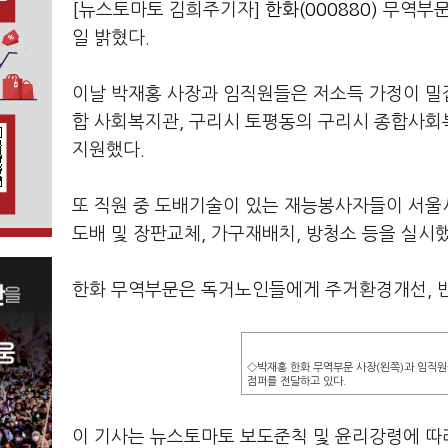
[뉴스토마토 김희주기자]
한화(000880)
무역부문
일 밝혔다.
이날 박재홍 사장과 임직원들은 저소득 가정이 밀집
합 사회복지관, 구리시 토평동의 구리시 종합사회
지원했다.
또 직원 중 도배기술이 있는 재능봉사자들이 서울
도배 및 장판교체, 가구재배치, 방청소 등을 실시했
한화 무역부문은 독거노인들에게 주거환경개선, 반
◇박재홍 한화 무역부문 사장(왼쪽)과 임직원
점퍼를 전달하고 있다.
이 기사는 뉴스토마토 보도준칙 및 윤리강령에 따