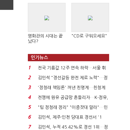
영화관의 시대는 끝
"CD로 구워오세요"
났다?
인기뉴스
1
전국 기름값 12주 연속 하락…서울 휘
발윳값 1909원...
2
김민석 "경선갈등 완전 제로 노력"…정
청래 "반명 공세 사...
3
'정청래 책임론' 꺼낸 친명계…친청계
는 추가투표 때리기...
4
전쟁에 원유 공급망 흔들리자…K-정유,
에너지안보 핵심...
5
"팀 정청래 정리" "이중잣대 말라"…민
주 최고위원 계파 다...
6
김민석, 제주·인천 당대표 경선서 '1
위'(1보)...
7
김민석, 누적 45.42%로 경선 1위…정