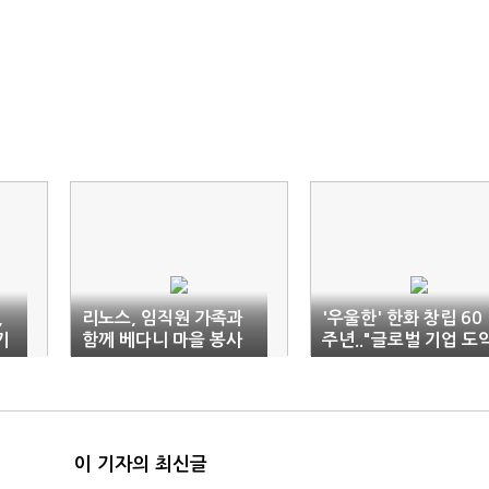
,
리노스, 임직원 가족과
'우울한' 한화 창립 60
기
함께 베다니 마을 봉사
주년.."글로벌 기업 도
활동 나서
다짐"
이 기자의 최신글