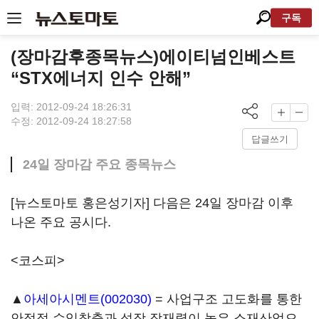
구독
(장마감후종목뉴스)에이티넘인베스트
“STX에너지 인수 안해”
입력: 2012-09-24 18:26:31
수정: 2012-09-24 18:27:58
답글쓰기
24일 장마감 주요 종목뉴스
[뉴스토마토 홍은성기자] 다음은 24일 장마감 이후
나온 주요 공시다.
<코스피>
▲
아세아시멘트(002030)
= 사업구조 고도화를 통한
안정적 수익창출과 성장 잠재력이 높은 소재산업으