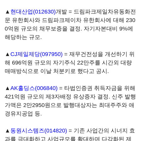
▲
현대산업(012630)
개발 = 드림파크제일차유동화전
문 유한회사와 드림파크제이차 유한회사에 대해 230
0억원 규모의 채무보증을 결정. 자기자본대비 9%에
해당하는 규모.
▲
CJ제일제당(097950)
= 재무건전성을 개선하기 위
해 696억원 규모의 자기주식 22만주를 시간외 대량
매매방식으로 이날 처분키로 했다고 공시.
▲
AK홀딩스(006840)
= 타법인증권 취득자금을 위해
421억원 규모의 제3자배정 유상증자 결정. 신주 발행
가액은 2만2950원으로 발행대상자는 최대주주와 애
경유지공업 등.
▲
동원시스템즈(014820)
= 기존 사업간의 시너지 효
과를 극대화하고 사업규모를 확대하며 다각화된 제