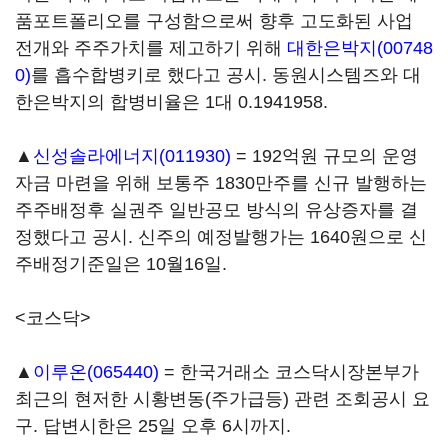
품포트폴리오를 구성함으로써 향후 고도화된 사업
전개와 주주가치를 제고하기 위해
대한은박지(00748
0)
를 흡수합병키로 했다고 공시. 동원시스템즈와 대
한은박지의 합병비율은 1대 0.1941958.
▲
신성솔라에너지(011930)
= 192억원 규모의 운영
자금 마련을 위해 보통주 1830만주를 신규 발행하는
주주배정후 실권주 일반공모 방식의 유상증자를 결
정했다고 공시. 신주의 예정발행가는 1640원으로 신
주배정기준일은 10월16일.
<코스닥>
▲
이루온(065440)
= 한국거래소 코스닥시장본부가
최근의 현저한 시황변동(주가급등) 관련 조회공시 요
구. 답변시한은 25일 오후 6시까지.