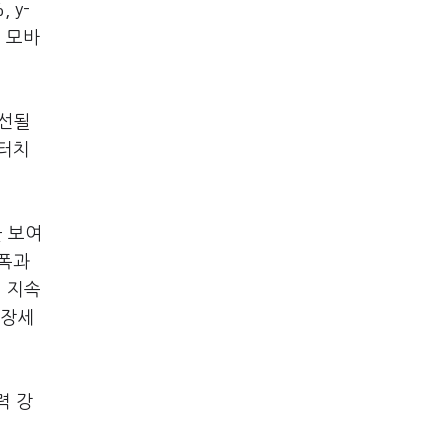
 y-
른 모바
개선될
 터치
을 보여
낙폭과
 지속
성장세
력 강