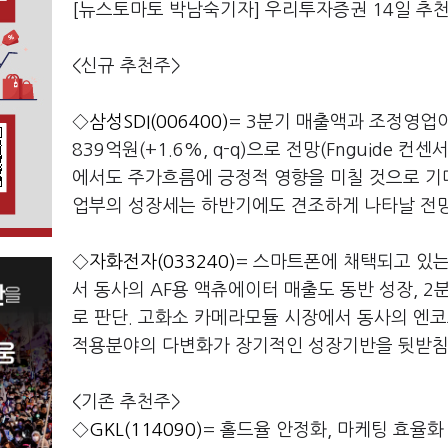
[뉴스토마토 박남숙기자] 우리투자증권 14일 추
<신규 추천주>
◇
삼성SDI(006400)
= 3분기 매출액과 조정영업이익은
839억원(+1.6%, q-q)으로 전망(Fnguide
에서도 주가흐름에 긍정적 영향을 미칠 것으로 기대
업부의 성장세는 하반기에도 견조하게 나타날 전망
◇
자화전자(033240)
= 스마트폰에 채택되고 있는
서 동사의 AF용 액츄에이터 매출도 동반 성장, 
로 판단. 고화소 카메라모듈 시장에서 동사의 엔코
적용분야의 다변화가 장기적인 성장기반을 뒷받침
<기존 추천주>
◇
GKL(114090)
= 홀드율 안정화, 마케팅 효율화