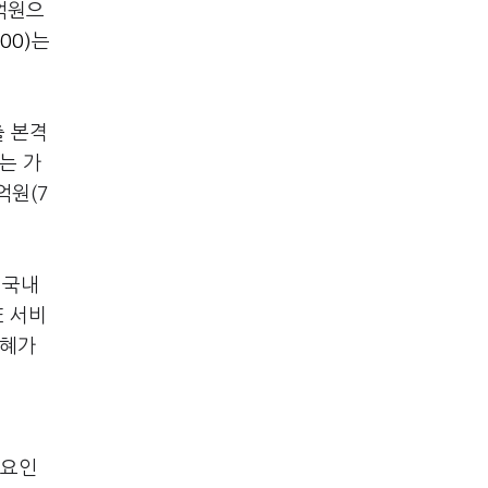
3억원으
00)
는
출 본격
는 가
억원(7
 국내
E 서비
수혜가
 요인