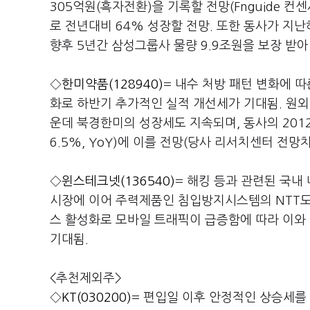
305억원(흑자전환)을 기록할 전망(Fnguide 컨
로 전년대비 64% 성장할 전망. 또한 동사가 지난
향후 5년간 삼성그룹사 물량 9.9조원을 보장 받아
◇
한미약품(128940)
= 내수 처방 패턴 변화에 따
화로 하반기 추가적인 실적 개선세가 기대됨. 원외
운데 북경한미의 성장세도 지속되며, 동사의 2012년
6.5%, YoY)에 이를 전망(당사 리서치센터 전망치
◇
윈스테크넷(136540)
= 해킹 등과 관련된 국내
시장에 이어 주력제품인 침입방지시스템의 NTT도코
스 활성화로 모바일 트래픽이 급증함에 따라 이와
기대됨.
<추천제외주>
◇
KT(030200)
= 편입일 이후 안정적인 상승세를