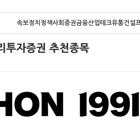
속보
정치
정책
사회
증권
금융
산업
테크
유통
건설
우리투자증권 추천종목