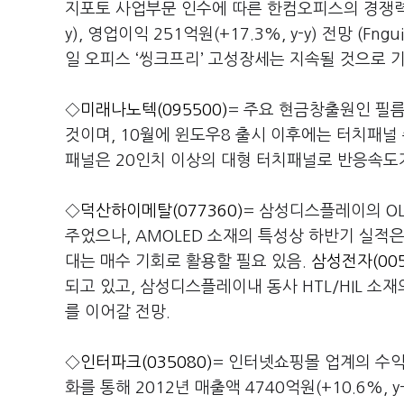
지포토 사업부문 인수에 따른 한컴오피스의 경쟁력 강화
y), 영업이익 251억원(+17.3%, y-y) 전망 (
일 오피스 ‘씽크프리’ 고성장세는 지속될 것으로 기
◇
미래나노텍(095500)
= 주요 현금창출원인 필
것이며, 10월에 윈도우8 출시 이후에는 터치패널 
패널은 20인치 이상의 대형 터치패널로 반응속도
◇
덕산하이메탈(077360)
= 삼성디스플레이의 O
주었으나, AMOLED 소재의 특성상 하반기 실적
대는 매수 기회로 활용할 필요 있음.
삼성전자(005
되고 있고, 삼성디스플레이내 동사 HTL/HIL 소
를 이어갈 전망.
◇
인터파크(035080)
= 인터넷쇼핑몰 업계의 수익
화를 통해 2012년 매출액 4740억원(+10.6%, y