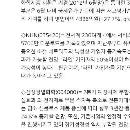
화학제품 시황은 저점(2012년 6월말)은 통과한 
부문은 6월 대비 국제유가 반등에 따른 재고평가
적 기여를 하며 영업이익 4386억원(+27.7%, q-
◇
NHN(035420)
= 전세계 230여개국에서 서비스
5700만 다운로드를 기록하였으며 지난주부터 유
중요한 소셜 네트워크의 특성상 가입자 증가속도는 
파가 가능할 전망. '라인' 가입자의 90%이상이
가능성이 높다는 판단이며, '라인' 가입자를 기반
대가 높아지고 있음.
◇
삼성정밀화학(004000)
= 2분기 예상치에 부
설효과 와 전자재료 부문 적자폭 축소로 전분기대비
는 염소·셀룰로스 제품 증설에 따라 향후 3년간 동
24.8% 증가할 전망. 또한, 기존사업의 안정적 
을 진행시키고 있어 장기성장성 역시 부각될 전망.