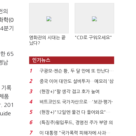
전의
화학(0
 4분기
영화관의 시대는 끝
"CD로 구워오세요"
났다?
한 65
인기뉴스
 영남
1
구광모-젠슨 황, 두 달 만에 또 만난다…
로봇·AI 등 논...
2
중국 이어 대만도 설비투자…메모리 ‘삼
 기록
국전쟁’
3
(현장+)"팔 생각 접고 호가 높여
신제품
요"…'덜 똘똘한 한 채' 20...
4
비트코인도 국가자산으로…'보관·평가·
 201
처분' 기준은 ...
5
(현장+)"12일엔 물건 다 들어와요"…
uide
빈 매대 채우며 문 연 ...
6
(특징주)윙입푸드, 경영진 주가 부양 의
지에 상한가...
7
이 대통령 "국가폭력 피해자에 사과…