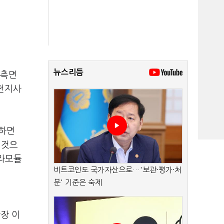
뉴스리듬
 측면
차전지사
장하면
 것으
메라모듈
비트코인도 국가자산으로…'보관·평가·처
분' 기준은 숙제
장 이