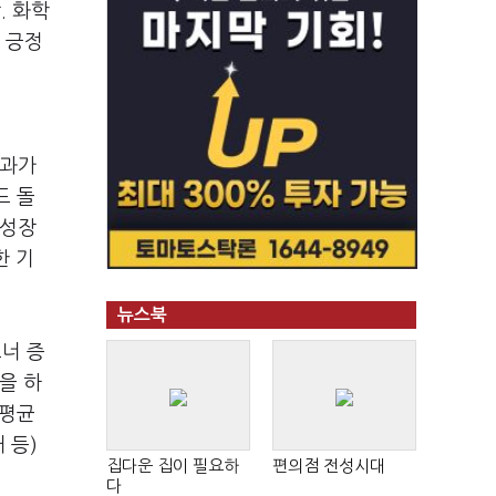
. 화학
 긍정
효과가
드 돌
 성장
한 기
뉴스북
너 증
을 하
연평균
 등)
집다운 집이 필요하
편의점 전성시대
다