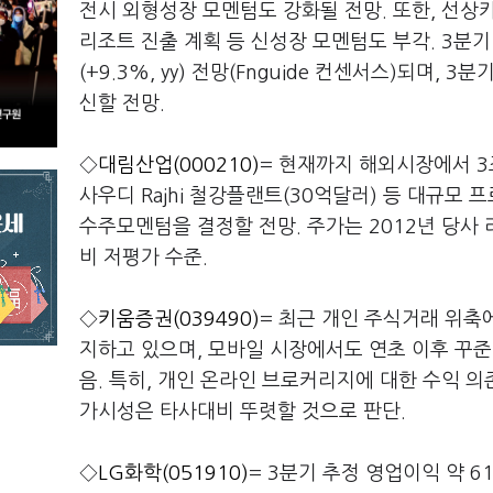
전시 외형성장 모멘텀도 강화될 전망. 또한, 선상
리조트 진출 계획 등 신성장 모멘텀도 부각. 3분기 예
(+9.3%, yy) 전망(Fnguide 컨센서스)되며, 
신할 전망.
◇
대림산업(000210)
= 현재까지 해외시장에서 3
사우디 Rajhi 철강플랜트(30억달러) 등 대규모
수주모멘텀을 결정할 전망. 주가는 2012년 당사 
비 저평가 수준.
◇
키움증권(039490)
= 최근 개인 주식거래 위축
지하고 있으며, 모바일 시장에서도 연초 이후 꾸준히
음. 특히, 개인 온라인 브로커리지에 대한 수익 
가시성은 타사대비 뚜렷할 것으로 판단.
◇
LG화학(051910)
= 3분기 추정 영업이익 약 6