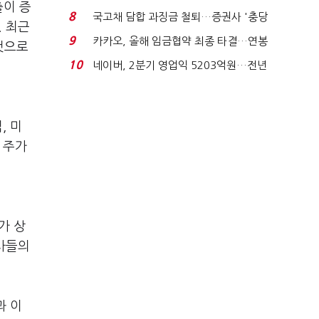
출이 증
적극적 조사로 진...
8
국고채 담합 과징금 철퇴…증권사 '충당
. 최근
금 폭탄' 우려...
9
카카오, 올해 임금협약 최종 타결…연봉
것으로
6.3% 인상·격려...
10
네이버, 2분기 영업익 5203억원…전년
비 0.2% 감소...
, 미
 주가
가 상
객사들의
과 이