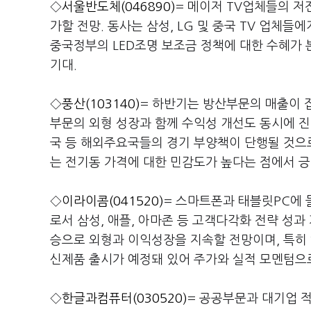
◇
서울반도체(046890)
= 메이저 TV업체들의 저전
가할 전망. 동사는 삼성, LG 및 중국 TV 업체들
중국정부의 LED조명 보조금 정책에 대한 수혜가 
기대.
◇
풍산(103140)
= 하반기는 방산부문의 매출이 
부문의 외형 성장과 함께 수익성 개선도 동시에 진
국 등 해외주요국들의 경기 부양책이 단행될 것으로
는 전기동 가격에 대한 민감도가 높다는 점에서 긍
◇
이라이콤(041520)
= 스마트폰과 태블릿PC에 
로서 삼성, 애플, 아마존 등 고객다각화 전략 성
승으로 외형과 이익성장을 지속할 전망이며, 특히 
신제품 출시가 예정돼 있어 주가와 실적 모멘텀으로
◇
한글과컴퓨터(030520)
= 공공부문과 대기업 