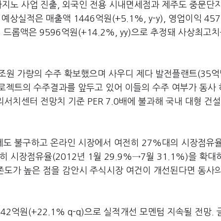
카지노 사업 진출, 외국인 전용 시내면세점과 제주도 중문단
상실적은 매출액 1446억원(+5.1%, y-y), 영업이익 45
3분기 드롭액은 9596억원(+14.2%, yy)으로 추정돼 사상최고
조원 가량의 수주 확보했으며 사우디 제다 발전플랜트(35억
 프로젝트의 수주결과를 앞두고 있어 이들의 수주 여부가 동사
리서치센터 전망치 기준 PER 7.0배에 불과해 국내 대형 건설
에도 불구하고 온라인 시장에서 여전히 27%대의 시장점유
 시장점유율(2012년 1월 29.9%→7월 31.1%)을 확대
의존도가 높은 점을 감안시 주식시장 여건이 개선된다면 동사
142억원(+22.1% q-q)으로 실적개선 모멘텀 지속될 전망.