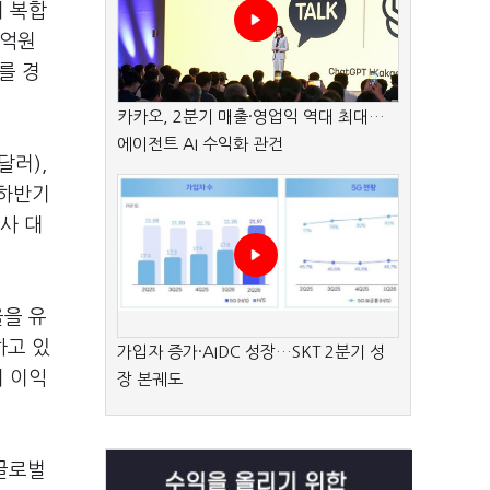
지 복합
7억원
치를 경
카카오, 2분기 매출·영업익 역대 최대…
에이전트 AI 수익화 관건
달러),
 하반기
사 대
율을 유
하고 있
가입자 증가·AIDC 성장…SKT 2분기 성
의 이익
장 본궤도
 글로벌