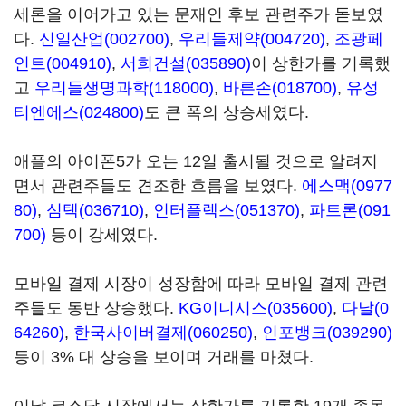
세론을 이어가고 있는 문재인 후보 관련주가 돋보였
다.
신일산업(002700)
,
우리들제약(004720)
,
조광페
인트(004910)
,
서희건설(035890)
이 상한가를 기록했
고
우리들생명과학(118000)
,
바른손(018700)
,
유성
티엔에스(024800)
도 큰 폭의 상승세였다.
애플의 아이폰5가 오는 12일 출시될 것으로 알려지
면서 관련주들도 견조한 흐름을 보였다.
에스맥(0977
80)
,
심텍(036710)
,
인터플렉스(051370)
,
파트론(091
700)
등이 강세였다.
모바일 결제 시장이 성장함에 따라 모바일 결제 관련
주들도 동반 상승했다.
KG이니시스(035600)
,
다날(0
64260)
,
한국사이버결제(060250)
,
인포뱅크(039290)
등이 3% 대 상승을 보이며 거래를 마쳤다.