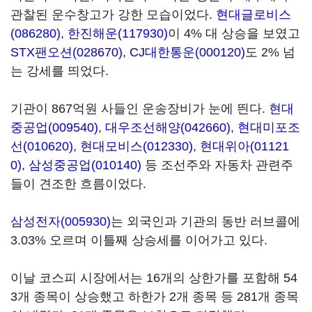
관찰된 운수창고가 강한 모습이었다.
현대글로비스
(086280)
,
한진해운(117930)
이 4% 대 상승을 보였고
STX팬오션(028670)
,
CJ대한통운(000120)
도 2% 넘
는 강세를 띄었다.
기관이 867억원 사들인 운송장비가 눈에 띈다.
현대
중공업(009540)
,
대우조선해양(042660)
,
현대미포조
선(010620)
,
현대모비스(012330)
,
현대위아(01121
0)
,
삼성중공업(010140)
등 조선주와 자동차 관련주
들이 견조한 흐름이었다.
삼성전자(005930)
는 외국인과 기관의 동반 러브콜에
3.03% 오르며 이틀째 상승세를 이어가고 있다.
이날 코스피 시장에서는 16개의 상한가를 포함해 54
3개 종목이 상승했고 하한가 2개 종목 등 281개 종목