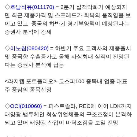
◇
호남석유(011170)
= 2분기 실적악화가 예상되지
만 최근 제품가격 및 스프레드가 회복의 움직임을 보
이고 있고, 중국의 하반기 경기부양책이 예상된다는
증권사 분석에 강세
◇
이노칩(080420)
= 하반기 주요 고객사의 제품출시
및 중국향 수출증가로 올해 사상최대 실적이 전망된
다는 증권사 분석에 급등
<라지캡 포트폴리오>-코스피100 종목내 업종 대표
주 중심의 종목선정
◇
OCI(010060)
= 퍼스트솔라, REC에 이어 LDK까지
태양광 밸류체인 최상위업체들의 구조조정이 본격화
되고 있어 태양광 산업이 바닥조짐을 보일 전망