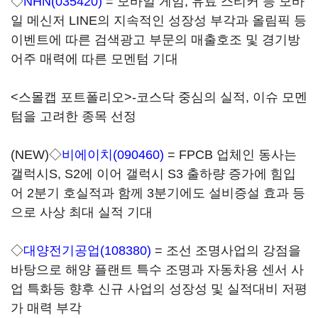
◇
NHN(035420)
= 모바일 게임, 유료 스티커 등 모바
일 메신저 LINE의 지속적인 성장성 부각과 올림픽 등
이벤트에 따른 검색광고 부문의 매출호조 및 경기방
어주 매력에 따른 모멘텀 기대
<스몰캡 포트폴리오>-코스닥 중심의 실적, 이슈 모멘
텀을 고려한 종목 선정
(NEW)◇
비에이치(090460)
= FPCB 업체인 동사는
갤럭시S, S2에 이어 갤럭시 S3 출하량 증가에 힘입
어 2분기 호실적과 함께 3분기에도 설비증설 효과 등
으로 사상 최대 실적 기대
◇
대양전기공업(108380)
= 조선 조명사업의 강점을
바탕으로 해양 플랜트 특수 조명과 자동차용 센서 사
업 특화등 향후 신규 사업의 성장성 및 실적대비 저평
가 매력 부각