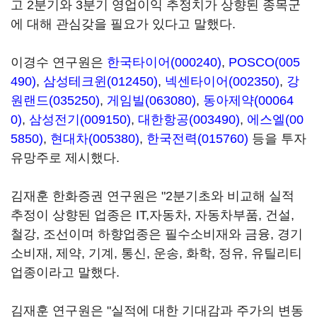
고 2분기와 3분기 영업이익 추정치가 상향된 종목군
에 대해 관심갖을 필요가 있다고 말했다.
이경수 연구원은
한국타이어(000240)
,
POSCO(005
490)
,
삼성테크윈(012450)
,
넥센타이어(002350)
,
강
원랜드(035250)
,
게임빌(063080)
,
동아제약(00064
0)
,
삼성전기(009150)
,
대한항공(003490)
,
에스엘(00
5850)
,
현대차(005380)
,
한국전력(015760)
등을 투자
유망주로 제시했다.
김재훈 한화증권 연구원은 "2분기초와 비교해 실적
추정이 상향된 업종은 IT,자동차, 자동차부품, 건설,
철강, 조선이며 하향업종은 필수소비재와 금융, 경기
소비재, 제약, 기계, 통신, 운송, 화학, 정유, 유틸리티
업종이라고 말했다.
김재훈 연구원은 "실적에 대한 기대감과 주가의 변동