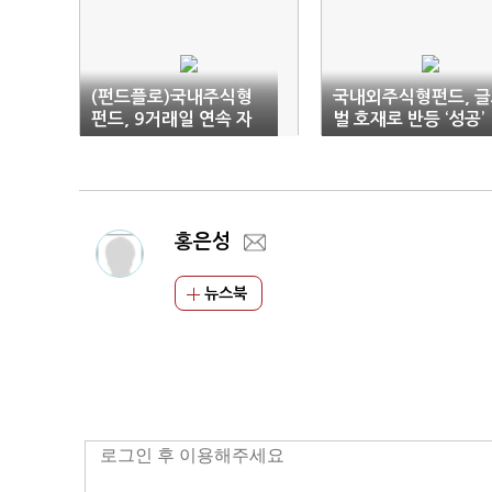
(펀드플로)국내주식형
국내외주식형펀드, 
펀드, 9거래일 연속 자
벌 호재로 반등 ‘성공’
금 유입
홍은성
뉴스북