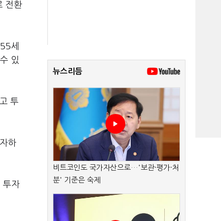
로 전환
 55세
 수 있
뉴스리듬
고 투
투자하
비트코인도 국가자산으로…'보관·평가·처
분' 기준은 숙제
에 투자