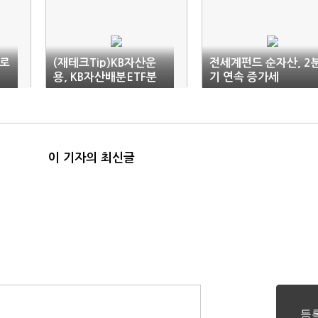
글로
(재테크Tip)KB자산운
전세계펀드 순자산, 2
용, KB자산배분ETF분
기 연속 증가세
할매수펀드 출시
이 기자의 최신글