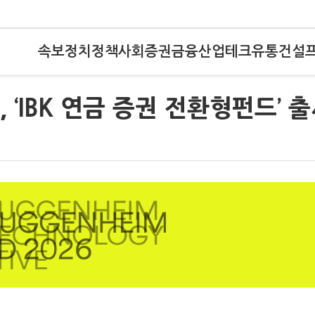
속보
정치
정책
사회
증권
금융
산업
테크
유통
건설
, ‘IBK 연금 증권 전환형펀드’ 