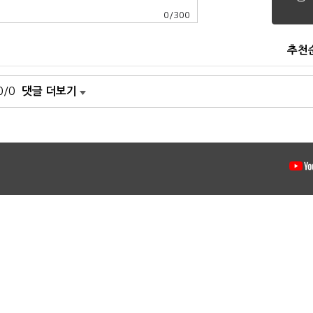
0
/
300
추천
0/0
댓글 더보기