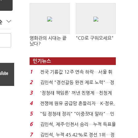
순
영화관의 시대는 끝
"CD로 구워오세요"
났다?
인기뉴스
1
전국 기름값 12주 연속 하락…서울 휘
발윳값 1909원...
2
김민석 "경선갈등 완전 제로 노력"…정
청래 "반명 공세 사...
3
'정청래 책임론' 꺼낸 친명계…친청계
는 추가투표 때리기...
4
전쟁에 원유 공급망 흔들리자…K-정유,
에너지안보 핵심...
5
"팀 정청래 정리" "이중잣대 말라"…민
주 최고위원 계파 다...
6
김민석, 제주·인천서 승리…누적 득표율
'1위 탈환'(종합)...
7
김민석, 누적 45.42%로 경선 1위…정