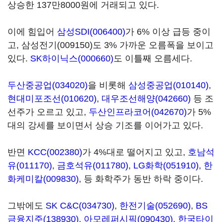
상승한 137만8000원에 거래되고 있다.
이에 힘입어
삼성SDI(006400)
가 6% 이상 급등 중이
고,
삼성전기(009150)
도 3% 가까운 오름폭을 보이고
있다.
SK하이닉스(000660)
도 이틀째 오름세다.
두산중공업(034020)
을 비롯해
삼성중공업(010140)
,
현대미포조선(010620)
,
대우조선해양(042660)
등 조
선주가 오르고 있고,
두산인프라코어(042670)
가 5%
대의 강세를 보이면서 상승 기조를 이어가고 있다.
반면
KCC(002380)
가 4%대로 떨어지고 있고,
호남석
유(011170)
,
금호석유(011780)
,
LG화학(051910)
,
한
화케미칼(009830)
, 등 화학주가 동반 하락 중이다.
그밖에도
SK C&C(034730)
,
한전기술(052690)
,
BS
금융지주(138930)
,
아모레퍼시픽(090430)
,
한국타이