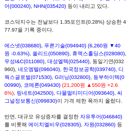
어(000240)
,
NHN(035420)
등이 내리고 있다.
코스닥지수는 전날보다 1.35포인트(0.28%) 상승한 4
77.97을 기록 중이다.
에스넷(038680)
,
푸른기술(094940)
(6,260원 ▼40
원 -0.63%)
,
쏠리드(050890)
,
휴맥스홀딩스(028080)
,
우성I&C(011080)
,
대성엘텍(025440)
,
동일기연(032
960)
,
네오엠텔(096040)
,
한국정보공학(039740)
,
디
웍스글로벌(071530)
,
G러닝(032800)
,
동부하이텍(0
00990)
,
코메론(049430)
(21,200원 ▲550원 +2.6
6%)
,
링네트(042500)
,
다믈멀티미디어(093640)
,
씨
그널정보통신(099830)
이 가격 제한 폭까지 올랐다.
반면, 대규모 유상증자를 결정한
자유투어(046840)
를 비롯해
에이치엘비우(028305)
,
자원(032860)
등