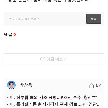
댓글
0
0/0
댓글 더보기
박창욱
미, 전투함 해외 건조 표명…K조선 수주 ‘청신호’
미, 폴리실리콘 최저가격제·관세 검토…K태양광 입지 확대 기대