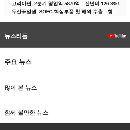
고려아연, 2분기 영업익 5870억…전년비 126.8%↑
두산퓨얼셀, SOFC 핵심부품 첫 해외 수출…창사 이래 최대 규모
뉴스리듬
주요 뉴스
많이 본 뉴스
함께 볼만한 뉴스