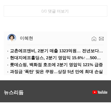
0/0
댓글 더보기
이혜현
교촌에프앤비, 2분기 매출 1323억원… 전년보다 4.9%↑
현대지에프홀딩스, 2분기 영업익 15.6%↑…500억 규모 자사주 매입
롯데쇼핑, 백화점 호조에 2분기 영업익 121% 급증
과징금 '폭탄' 맞은 쿠팡…상장 5년 만에 최대 손실
뉴스리듬